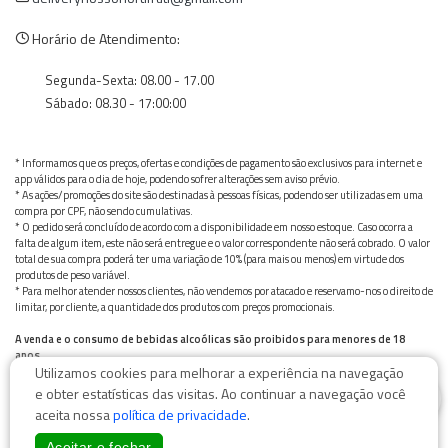
Horário de Atendimento:
Segunda-Sexta: 08.00 - 17.00
Sábado: 08.30 - 17:00:00
* Informamos que os preços, ofertas e condições de pagamento são exclusivos para internet e
app válidos para o dia de hoje, podendo sofrer alterações sem aviso prévio.
* As ações/promoções do site são destinadas à pessoas físicas, podendo ser utilizadas em uma
compra por CPF, não sendo cumulativas.
* O pedido será concluído de acordo com a disponibilidade em nosso estoque. Caso ocorra a
falta de algum item, este não será entregue e o valor correspondente não será cobrado. O valor
total de sua compra poderá ter uma variação de 10% (para mais ou menos) em virtude dos
produtos de peso variável.
* Para melhor atender nossos clientes, não vendemos por atacado e reservamo-nos o direito de
limitar, por cliente, a quantidade dos produtos com preços promocionais.
A venda e o consumo de bebidas alcoólicas são proibidos para menores de 18
anos.
Utilizamos cookies para melhorar a experiência na navegação
Bebida alcoólica pode causar dependência química e, em excesso, provoca graves males à saúde.
0
Beba com moderação
e obter estatísticas das visitas. Ao continuar a navegação você
aceita nossa
política de privacidade
.
Aceitar e fechar