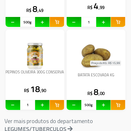
4
8
R$
,99
R$
,49
Preço do KG: R$
15,99
PEPINOS OLIVEIRA 300G CONSERVA
BATATA ESCOVADA KG
18
8
R$
,90
R$
,00
Ver mais produtos do departamento
LEGUMES/TUBERCULOS