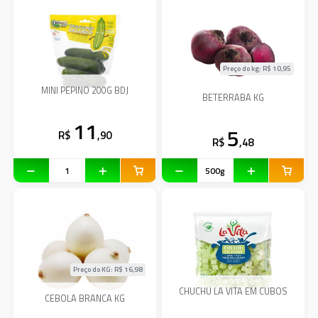
Preço do kg: R$
10,95
MINI PEPINO 200G BDJ
BETERRABA KG
11
5
R$
,90
R$
,48
Preço do KG: R$
16,98
CHUCHU LA VITA EM CUBOS
CEBOLA BRANCA KG