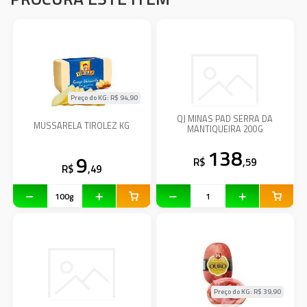
Preço do KG: R$
94,90
QJ MINAS PAD SERRA DA
MUSSARELA TIROLEZ KG
MANTIQUEIRA 200G
138
9
R$
,59
R$
,49
Preço do KG: R$
39,90