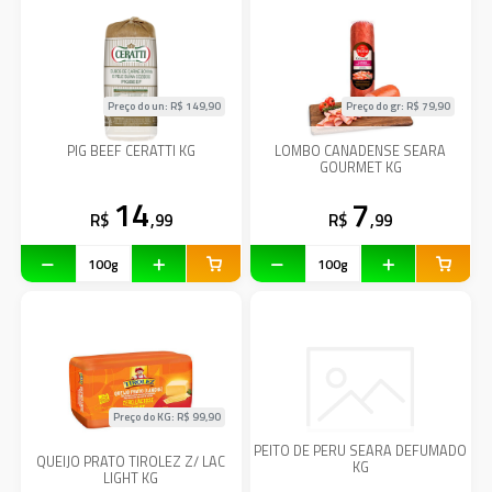
Preço do un: R$
149,90
Preço do gr: R$
79,90
PIG BEEF CERATTI KG
LOMBO CANADENSE SEARA
GOURMET KG
14
7
R$
,99
R$
,99
Preço do KG: R$
99,90
PEITO DE PERU SEARA DEFUMADO
QUEIJO PRATO TIROLEZ Z/ LAC
KG
LIGHT KG