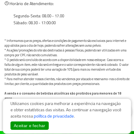
Horário de Atendimento:
Segunda-Sexta: 08.00 - 17.00
Sábado: 08.30 - 17:00:00
* Informamos que os preços, ofertas e condições de pagamento são exclusivos para internet e
app válidos para o dia de hoje, podendo sofrer alterações sem aviso prévio.
* As ações/promoções do site são destinadas à pessoas físicas, podendo ser utilizadas em uma
compra por CPF, não sendo cumulativas.
* O pedido será concluído de acordo com a disponibilidade em nosso estoque. Caso ocorra a
falta de algum item, este não será entregue e o valor correspondente não será cobrado. O valor
total de sua compra poderá ter uma variação de 10% (para mais ou menos) em virtude dos
produtos de peso variável.
* Para melhor atender nossos clientes, não vendemos por atacado e reservamo-nos o direito de
limitar, por cliente, a quantidade dos produtos com preços promocionais.
A venda e o consumo de bebidas alcoólicas são proibidos para menores de 18
anos.
Utilizamos cookies para melhorar a experiência na navegação
Bebida alcoólica pode causar dependência química e, em excesso, provoca graves males à saúde.
Beba com moderação
0
e obter estatísticas das visitas. Ao continuar a navegação você
aceita nossa
política de privacidade
.
Aceitar e fechar