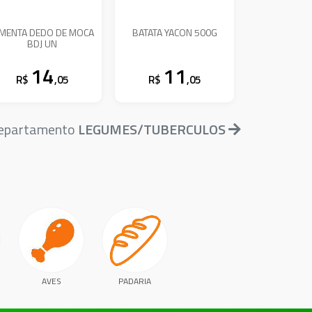
IMENTA DEDO DE MOCA
BATATA YACON 500G
BDJ UN
14
11
R$
,05
R$
,05
 departamento
LEGUMES/TUBERCULOS
AVES
PADARIA