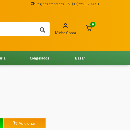
Regiões atendidas
(13) 99632-6649
0
Minha Conta
aria
Congelados
Bazar
Adicionar