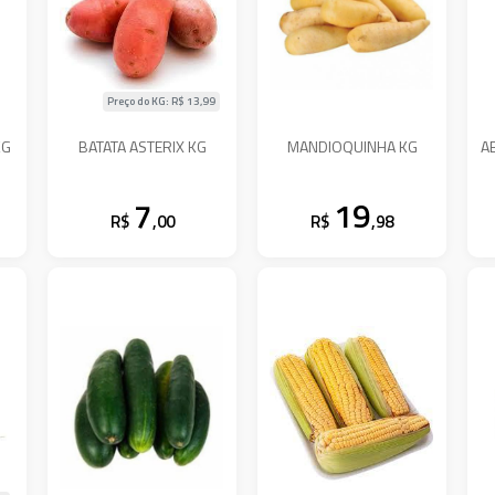
Preço do KG: R$
13,99
KG
BATATA ASTERIX KG
MANDIOQUINHA KG
A
7
19
R$
,00
R$
,98