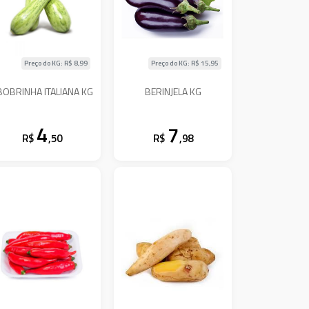
Preço do KG: R$
8,99
Preço do KG: R$
15,95
BOBRINHA ITALIANA KG
BERINJELA KG
4
7
R$
,50
R$
,98