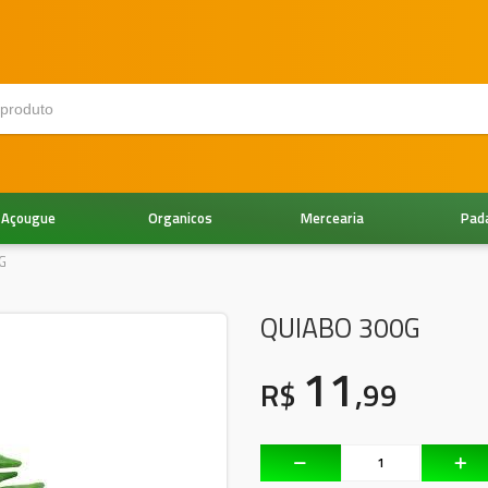
Açougue
Organicos
Mercearia
Pad
G
QUIABO 300G
11
R$
,99