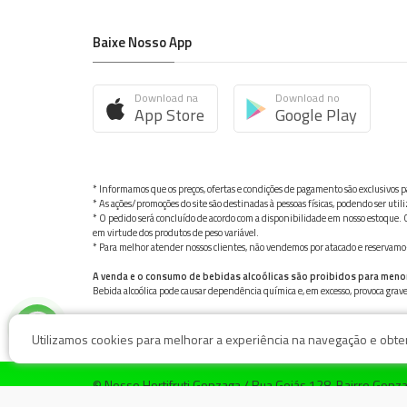
Baixe Nosso App
Download na
Download no
App Store
Google Play
* Informamos que os preços, ofertas e condições de pagamento são exclusivos pa
* As ações/promoções do site são destinadas à pessoas físicas, podendo ser ut
* O pedido será concluído de acordo com a disponibilidade em nosso estoque. C
em virtude dos produtos de peso variável.
* Para melhor atender nossos clientes, não vendemos por atacado e reservamo-n
A venda e o consumo de bebidas alcoólicas são proibidos para meno
Bebida alcoólica pode causar dependência química e, em excesso, provoca gra
Utilizamos cookies para melhorar a experiência na navegação e obter 
© Nosso Hortifruti Gonzaga / Rua Goiás 128, Bairro Gon