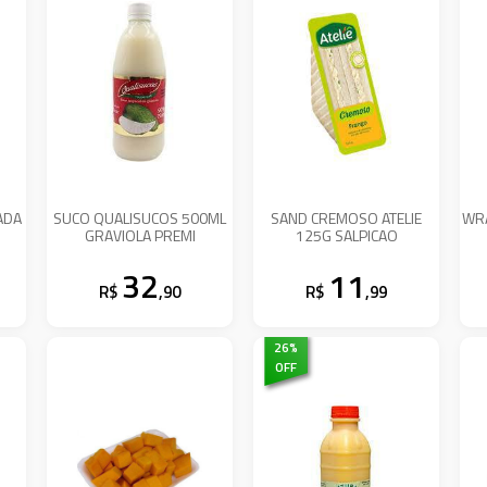
ADA
SUCO QUALISUCOS 500ML
SAND CREMOSO ATELIE
WRA
GRAVIOLA PREMI
125G SALPICAO
32
11
R$
,90
R$
,99
26
%
OFF