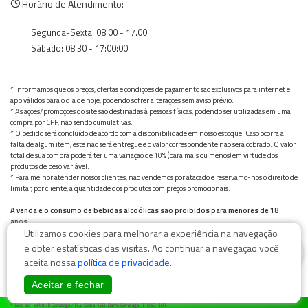
Horário de Atendimento:
Segunda-Sexta: 08.00 - 17.00
Sábado: 08.30 - 17:00:00
* Informamos que os preços, ofertas e condições de pagamento são exclusivos para internet e
app válidos para o dia de hoje, podendo sofrer alterações sem aviso prévio.
* As ações/promoções do site são destinadas à pessoas físicas, podendo ser utilizadas em uma
compra por CPF, não sendo cumulativas.
* O pedido será concluído de acordo com a disponibilidade em nosso estoque. Caso ocorra a
falta de algum item, este não será entregue e o valor correspondente não será cobrado. O valor
total de sua compra poderá ter uma variação de 10% (para mais ou menos) em virtude dos
produtos de peso variável.
* Para melhor atender nossos clientes, não vendemos por atacado e reservamo-nos o direito de
limitar, por cliente, a quantidade dos produtos com preços promocionais.
A venda e o consumo de bebidas alcoólicas são proibidos para menores de 18
anos.
Utilizamos cookies para melhorar a experiência na navegação
Bebida alcoólica pode causar dependência química e, em excesso, provoca graves males à saúde.
Beba com moderação
0
e obter estatísticas das visitas. Ao continuar a navegação você
aceita nossa
política de privacidade
.
Aceitar e fechar
© Nosso Hortifruti Gonzaga / Rua Goiás 128, Bairro Gonzaga, 11050-101 -