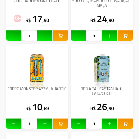
CERV BADEN 600ML PEACH
SUCO O.Q MAIS 1000 L UVA AÇAI E
MAÇA
17
24
R$
,90
R$
,90
ENERG MONSTER 473ML KHAOTIC
BEB A TAL CASTANHA 1L
CAJU/COCO
10
26
R$
,89
R$
,90