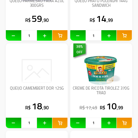
QUEIJO PARMESAO FAIXA AZUL
QUEIJO PRATO POLENGHI 144G
300GRS
SANDWICH
59
14
R$
,90
R$
,99
38
%
OFF
QUEIJO CAMEMBERT DOR 125G
CREME DE RICOTA TIROLEZ 370G
TRAD
18
10
R$
,90
R$ 17,49
R$
,99