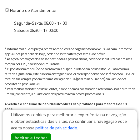
Horário de Atendimento:
Segunda-Sexta: 08.00 - 17.00
Sábado: 08.30 - 17:00:00
* Informamos que os preços, ofertas e condições de pagamento são exclusivos para internet e
app válidos para o dia de hoje, podendo sofrer alterações sem aviso prévio.
* As ações/promoções do site são destinadas à pessoas físicas, podendo ser utilizadas em uma
compra por CPF, não sendo cumulativas.
* O pedido será concluído de acordo com a disponibilidade em nosso estoque. Caso ocorra a
falta de algum item, este não será entregue e o valor correspondente não será cobrado. O valor
total de sua compra poderá ter uma variação de 10% (para mais ou menos) em virtude dos
produtos de peso variável.
* Para melhor atender nossos clientes, não vendemos por atacado e reservamo-nos o direito de
limitar, por cliente, a quantidade dos produtos com preços promocionais.
A venda e o consumo de bebidas alcoólicas são proibidos para menores de 18
anos.
Utilizamos cookies para melhorar a experiência na navegação
Bebida alcoólica pode causar dependência química e, em excesso, provoca graves males à saúde.
0
Beba com moderação
e obter estatísticas das visitas. Ao continuar a navegação você
aceita nossa
política de privacidade
.
Aceitar e fechar