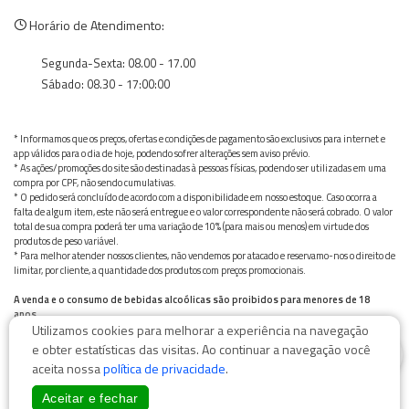
Horário de Atendimento:
Segunda-Sexta: 08.00 - 17.00
Sábado: 08.30 - 17:00:00
* Informamos que os preços, ofertas e condições de pagamento são exclusivos para internet e
app válidos para o dia de hoje, podendo sofrer alterações sem aviso prévio.
* As ações/promoções do site são destinadas à pessoas físicas, podendo ser utilizadas em uma
compra por CPF, não sendo cumulativas.
* O pedido será concluído de acordo com a disponibilidade em nosso estoque. Caso ocorra a
falta de algum item, este não será entregue e o valor correspondente não será cobrado. O valor
total de sua compra poderá ter uma variação de 10% (para mais ou menos) em virtude dos
produtos de peso variável.
* Para melhor atender nossos clientes, não vendemos por atacado e reservamo-nos o direito de
limitar, por cliente, a quantidade dos produtos com preços promocionais.
A venda e o consumo de bebidas alcoólicas são proibidos para menores de 18
anos.
Utilizamos cookies para melhorar a experiência na navegação
Bebida alcoólica pode causar dependência química e, em excesso, provoca graves males à saúde.
0
Beba com moderação
e obter estatísticas das visitas. Ao continuar a navegação você
aceita nossa
política de privacidade
.
Aceitar e fechar