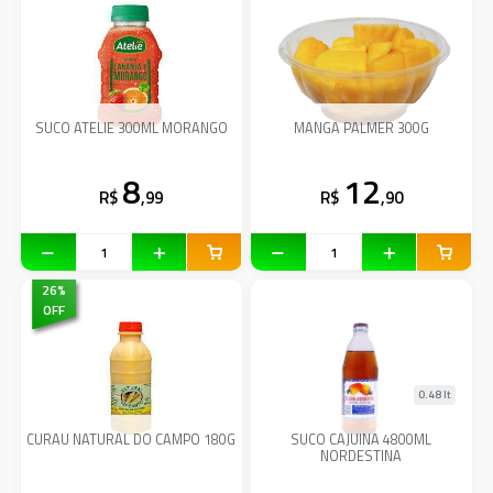
SUCO ATELIE 300ML MORANGO
MANGA PALMER 300G
8
12
R$
,99
R$
,90
26
%
OFF
0.48 lt
CURAU NATURAL DO CAMPO 180G
SUCO CAJUINA 4800ML
NORDESTINA