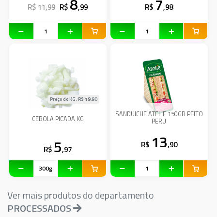
8
7
R$ 11,99
R$
,99
R$
,98
Preço do KG: R$
19,90
SANDUICHE ATELIE 150GR PEITO
CEBOLA PICADA KG
PERU
13
5
R$
,90
R$
,97
Ver mais produtos do departamento
PROCESSADOS