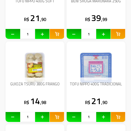
TOFU NIPPO 400G SOFT
BENI SHOGA MARUNAKA 250G
21
39
R$
,90
R$
,99
GUIOZA TSURU 380G FRANGO
TOFU NIPPO 400G TRADICIONAL
14
21
R$
,98
R$
,90