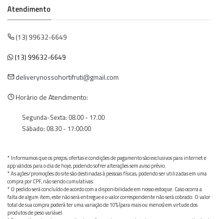
Atendimento
(13) 99632-6649
(13) 99632-6649
deliverynossohortifruti@gmail.com
Horário de Atendimento:
Segunda-Sexta: 08.00 - 17.00
Sábado: 08.30 - 17:00:00
* Informamos que os preços, ofertas e condições de pagamento são exclusivos para internet e
app válidos para o dia de hoje, podendo sofrer alterações sem aviso prévio.
* As ações/promoções do site são destinadas à pessoas físicas, podendo ser utilizadas em uma
compra por CPF, não sendo cumulativas.
* O pedido será concluído de acordo com a disponibilidade em nosso estoque. Caso ocorra a
falta de algum item, este não será entregue e o valor correspondente não será cobrado. O valor
total de sua compra poderá ter uma variação de 10% (para mais ou menos) em virtude dos
produtos de peso variável.