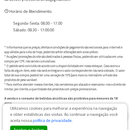
Horário de Atendimento:
Segunda-Sexta: 08.00 - 17.00
Sábado: 08.30 - 17:00:00
* Informamos que os preços, ofertas e condições de pagamento são exclusivos para internet e
app válidos para o dia de hoje, podendo sofrer alterações sem aviso prévio.
* As ações/promoções do site são destinadas à pessoas físicas, podendo ser utilizadas em uma
compra por CPF, não sendo cumulativas.
* O pedido será concluído de acordo com a disponibilidade em nosso estoque. Caso ocorra a
falta de algum item, este não será entregue e o valor correspondente não será cobrado. O valor
total de sua compra poderá ter uma variação de 10% (para mais ou menos) em virtude dos
produtos de peso variável.
* Para melhor atender nossos clientes, não vendemos por atacado e reservamo-nos o direito de
limitar, por cliente, a quantidade dos produtos com preços promocionais.
A venda e o consumo de bebidas alcoólicas são proibidos para menores de 18
anos.
Utilizamos cookies para melhorar a experiência na navegação
Bebida alcoólica pode causar dependência química e, em excesso, provoca graves males à saúde.
0
Beba com moderação
e obter estatísticas das visitas. Ao continuar a navegação você
aceita nossa
política de privacidade
.
Aceitar e fechar