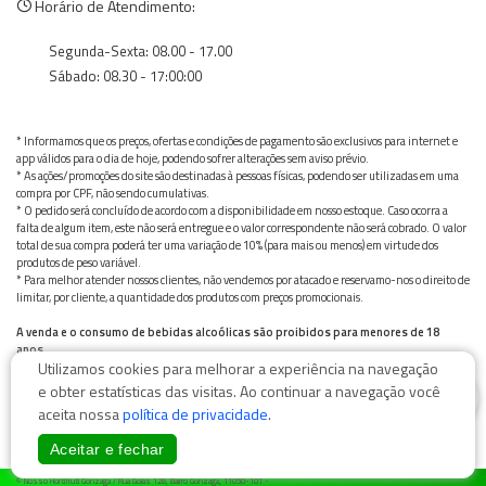
Horário de Atendimento:
Segunda-Sexta: 08.00 - 17.00
Sábado: 08.30 - 17:00:00
* Informamos que os preços, ofertas e condições de pagamento são exclusivos para internet e
app válidos para o dia de hoje, podendo sofrer alterações sem aviso prévio.
* As ações/promoções do site são destinadas à pessoas físicas, podendo ser utilizadas em uma
compra por CPF, não sendo cumulativas.
* O pedido será concluído de acordo com a disponibilidade em nosso estoque. Caso ocorra a
falta de algum item, este não será entregue e o valor correspondente não será cobrado. O valor
total de sua compra poderá ter uma variação de 10% (para mais ou menos) em virtude dos
produtos de peso variável.
* Para melhor atender nossos clientes, não vendemos por atacado e reservamo-nos o direito de
limitar, por cliente, a quantidade dos produtos com preços promocionais.
A venda e o consumo de bebidas alcoólicas são proibidos para menores de 18
anos.
Utilizamos cookies para melhorar a experiência na navegação
Bebida alcoólica pode causar dependência química e, em excesso, provoca graves males à saúde.
Beba com moderação
0
e obter estatísticas das visitas. Ao continuar a navegação você
aceita nossa
política de privacidade
.
Aceitar e fechar
© Nosso Hortifruti Gonzaga / Rua Goiás 128, Bairro Gonzaga, 11050-101 -