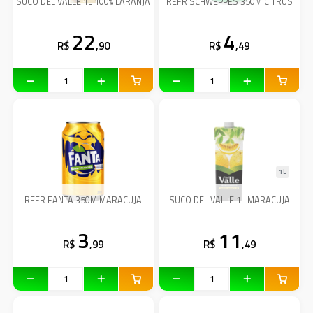
SUCO DEL VALLE 1L 100% LARANJA
REFR SCHWEPPES 350M CITRUS
22
4
R$
,90
R$
,49
1L
REFR FANTA 350M MARACUJA
SUCO DEL VALLE 1L MARACUJA
3
11
R$
,99
R$
,49