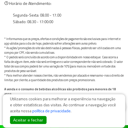
Horário de Atendimento:
Segunda-Sexta: 08.00 - 17.00
Sábado: 08.30 - 17:00:00
* Informamos que os preços, ofertas e condições de pagamento são exclusivos para internet e
app válidos para o dia de hoje, podendo sofrer alterações sem aviso prévio.
* As ações/promoções do site são destinadas à pessoas físicas, podendo ser utilizadas em uma
compra por CPF, não sendo cumulativas.
* O pedido será concluído de acordo com a disponibilidade em nosso estoque. Caso ocorra a
falta de algum item, este não será entregue e o valor correspondente não será cobrado. O valor
total de sua compra poderá ter uma variação de 10% (para mais ou menos) em virtude dos
produtos de peso variável.
* Para melhor atender nossos clientes, não vendemos por atacado e reservamo-nos o direito de
limitar, por cliente, a quantidade dos produtos com preços promocionais.
A venda e o consumo de bebidas alcoólicas são proibidos para menores de 18
anos.
Utilizamos cookies para melhorar a experiência na navegação
Bebida alcoólica pode causar dependência química e, em excesso, provoca graves males à saúde.
Beba com moderação
0
e obter estatísticas das visitas. Ao continuar a navegação você
aceita nossa
política de privacidade
.
Aceitar e fechar