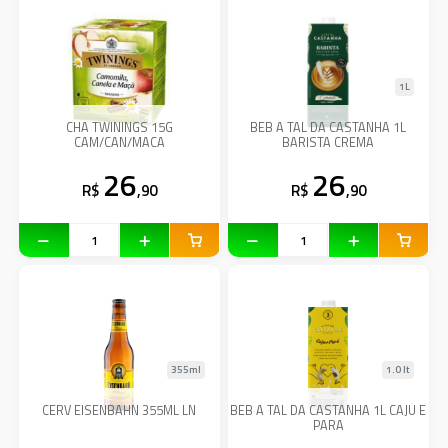
1L
CHA TWININGS 15G
BEB A TAL DA CASTANHA 1L
CAM/CAN/MACA
BARISTA CREMA
26
26
R$
,90
R$
,90
355ml
1.0 lt
CERV EISENBAHN 355ML LN
BEB A TAL DA CASTANHA 1L CAJU E
PARA