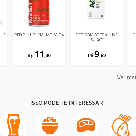
l
 LN
RED BULL 250ML MELANCIA
BEB SOJA ADES 1L UVA
C
S/LACT
11
9
R$
,90
R$
,89
Ver ma
ISSO PODE TE INTERESSAR