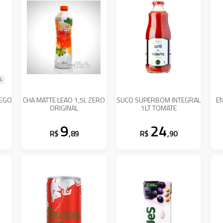
L
SEGO
CHA MATTE LEAO 1,5L ZERO
SUCO SUPERBOM INTEGRAL
E
ORIGINAL
1LT TOMATE
9
24
R$
,89
R$
,90