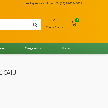
Regiões atendidas
(13) 99632-6649
0
Minha Conta
aria
Congelados
Bazar
L CAJU