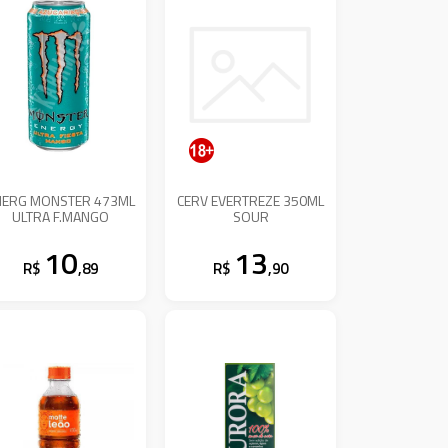
NERG MONSTER 473ML
CERV EVERTREZE 350ML
ULTRA F.MANGO
SOUR
10
13
R$
,89
R$
,90