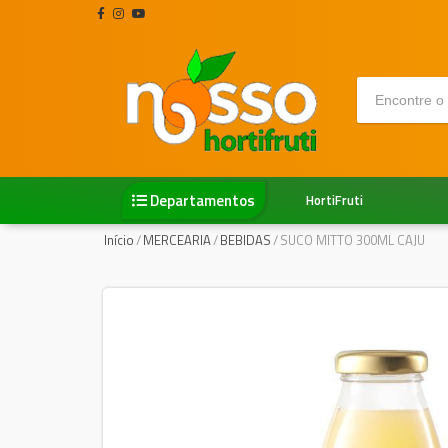
Departamentos
HortiFruti
Início
/
MERCEARIA
/
BEBIDAS
/
SUCO MITTO 300ML CAJU