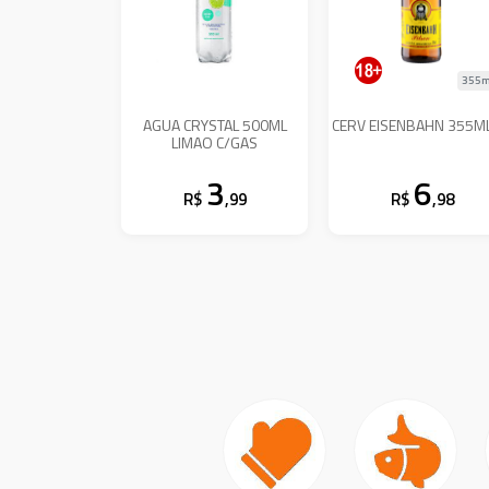
355m
AGUA CRYSTAL 500ML
CERV EISENBAHN 355ML
LIMAO C/GAS
3
6
R$
,99
R$
,98