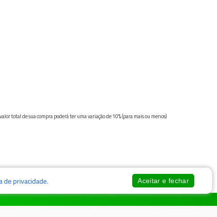
 valor total de sua compra poderá ter uma variação de 10% (para mais ou menos)
ca de privacidade
.
Aceitar e fechar