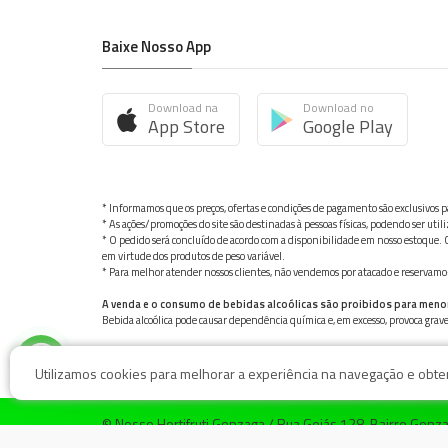
Baixe Nosso App
Download na
Download no
App Store
Google Play
* Informamos que os preços, ofertas e condições de pagamento são exclusivos pa
* As ações/promoções do site são destinadas à pessoas físicas, podendo ser ut
* O pedido será concluído de acordo com a disponibilidade em nosso estoque. C
em virtude dos produtos de peso variável.
* Para melhor atender nossos clientes, não vendemos por atacado e reservamo-n
A venda e o consumo de bebidas alcoólicas são proibidos para meno
Bebida alcoólica pode causar dependência química e, em excesso, provoca gra
Utilizamos cookies para melhorar a experiência na navegação e obter 
© Nosso Hortifruti Gonzaga / Rua Goiás 128, Bairro Gon