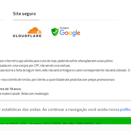
Site seguro
ra internet e app válidos para o dia de hoje, podendo sofrer alterações sem aviso prévio.
ilizadas em uma compra por CPF, não sendo cumulativas.
aso ocorra a falta de algum item, este não será entregue e o valor correspondente não será cobrado. O
os o direito de limitar, por cliente, a quantidade dos produtos com preços promocionais.
res de 18 anos.
ves males à saúde. Beba com moderação
estatísticas das visitas. Ao continuar a navegação você aceita nossa
políti
zaga, 11050-101 - Santos/SP / CNPJ: 35.794.786/0001-40