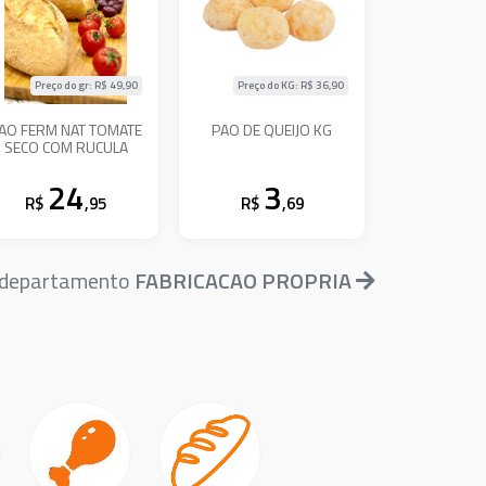
Preço do gr: R$
49,90
Preço do KG: R$
36,90
AO FERM NAT TOMATE
PAO DE QUEIJO KG
SECO COM RUCULA
24
3
R$
,95
R$
,69
o departamento
FABRICACAO PROPRIA