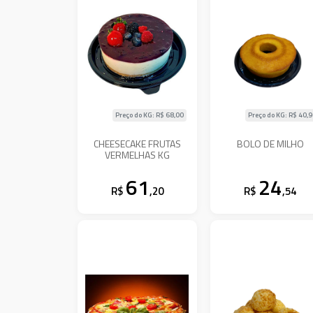
Preço do KG: R$
68,00
Preço do KG: R$
40,
CHEESECAKE FRUTAS
BOLO DE MILHO
VERMELHAS KG
61
24
R$
,20
R$
,54