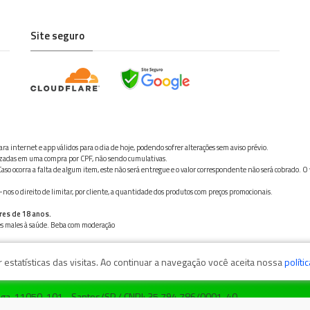
Site seguro
ra internet e app válidos para o dia de hoje, podendo sofrer alterações sem aviso prévio.
ilizadas em uma compra por CPF, não sendo cumulativas.
aso ocorra a falta de algum item, este não será entregue e o valor correspondente não será cobrado. O
os o direito de limitar, por cliente, a quantidade dos produtos com preços promocionais.
res de 18 anos.
ves males à saúde. Beba com moderação
estatísticas das visitas. Ao continuar a navegação você aceita nossa
políti
zaga, 11050-101 - Santos/SP / CNPJ: 35.794.786/0001-40