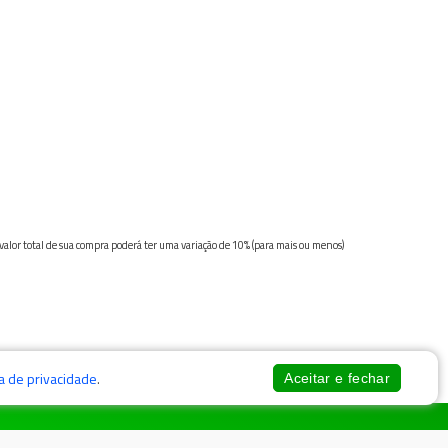
 valor total de sua compra poderá ter uma variação de 10% (para mais ou menos)
ca de privacidade
.
Aceitar e fechar