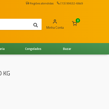
Regiões atendidas
(13) 99632-6649
0
Minha Conta
aria
Congelados
Bazar
O KG