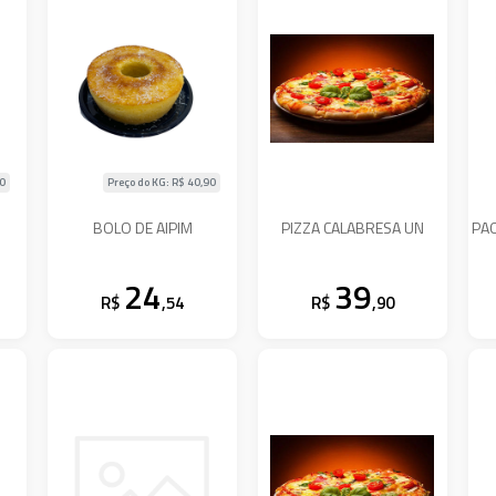
90
Preço do KG: R$
40,90
BOLO DE AIPIM
PIZZA CALABRESA UN
PAO
24
39
R$
,54
R$
,90