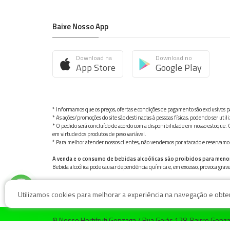
Baixe Nosso App
Download na
Download no
App Store
Google Play
* Informamos que os preços, ofertas e condições de pagamento são exclusivos pa
* As ações/promoções do site são destinadas à pessoas físicas, podendo ser ut
* O pedido será concluído de acordo com a disponibilidade em nosso estoque. C
em virtude dos produtos de peso variável.
* Para melhor atender nossos clientes, não vendemos por atacado e reservamo-n
A venda e o consumo de bebidas alcoólicas são proibidos para meno
Bebida alcoólica pode causar dependência química e, em excesso, provoca gra
Utilizamos cookies para melhorar a experiência na navegação e obter 
© Nosso Hortifruti Gonzaga / Rua Goiás 128, Bairro Gon