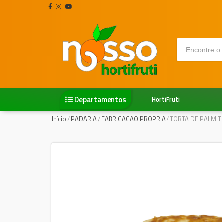
Departamentos
HortiFruti
Início
/
PADARIA
/
FABRICACAO PROPRIA
/
TORTA DE PALMIT