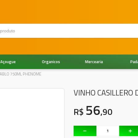
Açougue
Organicos
Mercearia
Pad
DIABLO 750ML PHENOME
VINHO CASILLERO
56
R$
,90