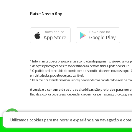
Baixe Nosso App
Download na
Download no
App Store
Google Play
* Informamos que os preços, ofertas e condições de pagamento são exclusivos pa
* As ações/promoções do site são destinadas à pessoas físicas, podendo ser ut
* O pedido será concluído de acordo com a disponibilidade em nosso estoque. C
em virtude dos produtos de peso variável.
* Para melhor atender nossos clientes, não vendemos por atacado e reservamo-n
A venda e o consumo de bebidas alcoólicas são proibidos para meno
Bebida alcoólica pode causar dependência química e, em excesso, provoca gra
Utilizamos cookies para melhorar a experiência na navegação e obter 
© Nosso Hortifruti Gonzaga / Rua Goiás 128, Bairro Gon