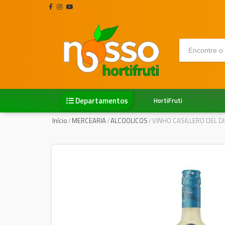
Departamentos
HortiFruti
Início
/
MERCEARIA
/
ALCOOLICOS
/
VINHO CASILLERO DEL 