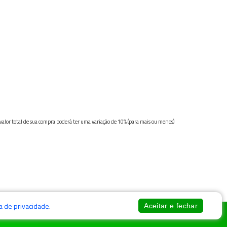
 valor total de sua compra poderá ter uma variação de 10% (para mais ou menos)
ca de privacidade
.
Aceitar e fechar