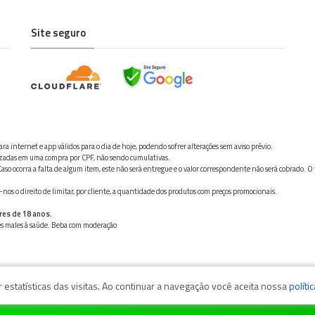
Site seguro
ra internet e app válidos para o dia de hoje, podendo sofrer alterações sem aviso prévio.
ilizadas em uma compra por CPF, não sendo cumulativas.
aso ocorra a falta de algum item, este não será entregue e o valor correspondente não será cobrado. O
os o direito de limitar, por cliente, a quantidade dos produtos com preços promocionais.
res de 18 anos.
ves males à saúde. Beba com moderação
estatísticas das visitas. Ao continuar a navegação você aceita nossa
políti
zaga, 11050-101 - Santos/SP / CNPJ: 35.794.786/0001-40