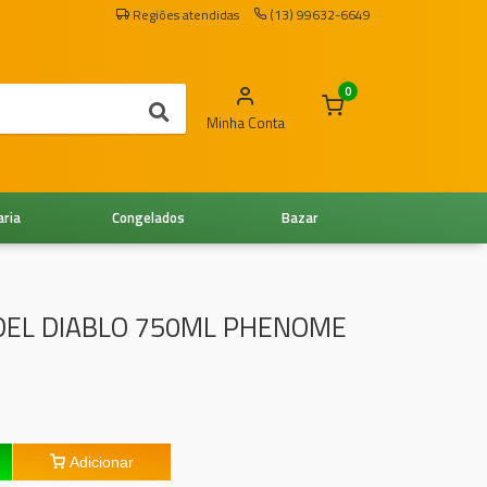
Regiões atendidas
(13) 99632-6649
0
Minha Conta
aria
Congelados
Bazar
 DEL DIABLO 750ML PHENOME
Adicionar