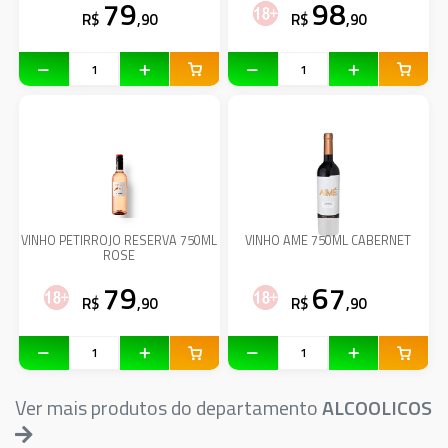
79
98
R$
,90
R$
,90
VINHO PETIRROJO RESERVA 750ML
VINHO AME 750ML CABERNET
ROSE
79
67
R$
,90
R$
,90
Ver mais produtos do departamento
ALCOOLICOS