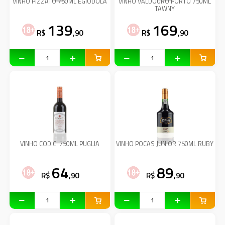
VINHO PIZZATO 750ML EGIODOLA
VINHO VALDOURO PORTO 750ML
TAWNY
139
169
R$
,90
R$
,90
VINHO CODICI 750ML PUGLIA
VINHO POCAS JUNIOR 750ML RUBY
64
89
R$
,90
R$
,90