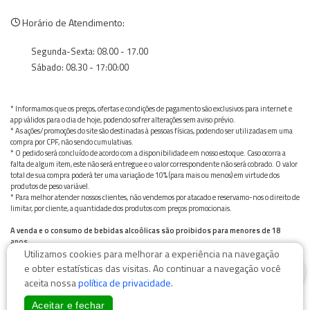
Horário de Atendimento:
Segunda-Sexta: 08.00 - 17.00
Sábado: 08.30 - 17:00:00
* Informamos que os preços, ofertas e condições de pagamento são exclusivos para internet e
app válidos para o dia de hoje, podendo sofrer alterações sem aviso prévio.
* As ações/promoções do site são destinadas à pessoas físicas, podendo ser utilizadas em uma
compra por CPF, não sendo cumulativas.
* O pedido será concluído de acordo com a disponibilidade em nosso estoque. Caso ocorra a
falta de algum item, este não será entregue e o valor correspondente não será cobrado. O valor
total de sua compra poderá ter uma variação de 10% (para mais ou menos) em virtude dos
produtos de peso variável.
* Para melhor atender nossos clientes, não vendemos por atacado e reservamo-nos o direito de
limitar, por cliente, a quantidade dos produtos com preços promocionais.
A venda e o consumo de bebidas alcoólicas são proibidos para menores de 18
anos.
Utilizamos cookies para melhorar a experiência na navegação
Bebida alcoólica pode causar dependência química e, em excesso, provoca graves males à saúde.
0
Beba com moderação
e obter estatísticas das visitas. Ao continuar a navegação você
aceita nossa
política de privacidade
.
Aceitar e fechar