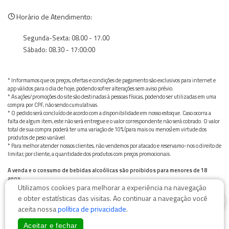
Horário de Atendimento:
Segunda-Sexta: 08.00 - 17.00
Sábado: 08.30 - 17:00:00
* Informamos que os preços, ofertas e condições de pagamento são exclusivos para internet e
app válidos para o dia de hoje, podendo sofrer alterações sem aviso prévio.
* As ações/promoções do site são destinadas à pessoas físicas, podendo ser utilizadas em uma
compra por CPF, não sendo cumulativas.
* O pedido será concluído de acordo com a disponibilidade em nosso estoque. Caso ocorra a
falta de algum item, este não será entregue e o valor correspondente não será cobrado. O valor
total de sua compra poderá ter uma variação de 10% (para mais ou menos) em virtude dos
produtos de peso variável.
* Para melhor atender nossos clientes, não vendemos por atacado e reservamo-nos o direito de
limitar, por cliente, a quantidade dos produtos com preços promocionais.
A venda e o consumo de bebidas alcoólicas são proibidos para menores de 18
anos.
Utilizamos cookies para melhorar a experiência na navegação
Bebida alcoólica pode causar dependência química e, em excesso, provoca graves males à saúde.
0
Beba com moderação
e obter estatísticas das visitas. Ao continuar a navegação você
aceita nossa
política de privacidade
.
Aceitar e fechar