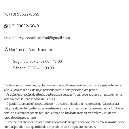
(13) 99632-6649
(13) 99632-6649
deliverynossohortifruti@gmail.com
Horário de Atendimento:
Segunda-Sexta: 08.00 - 17.00
Sábado: 08.30 - 17:00:00
* Informamos que os preços, ofertas e condições de pagamento são exclusivos para internet e
app válidos para o dia de hoje, podendo sofrer alterações sem aviso prévio.
* As ações/promoções do site são destinadas à pessoas físicas, podendo ser utilizadas em uma
compra por CPF, não sendo cumulativas.
* O pedido será concluído de acordo com a disponibilidade em nosso estoque. Caso ocorra a
falta de algum item, este não será entregue e o valor correspondente não será cobrado. O valor
total de sua compra poderá ter uma variação de 10% (para mais ou menos) em virtude dos
produtos de peso variável.
* Para melhor atender nossos clientes, não vendemos por atacado e reservamo-nos o direito de
limitar, por cliente, a quantidade dos produtos com preços promocionais.