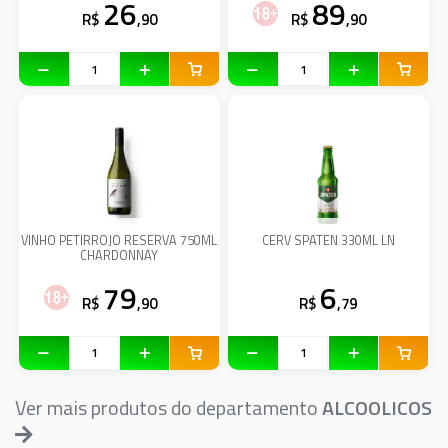
26
89
R$
,90
R$
,90
VINHO PETIRROJO RESERVA 750ML
CERV SPATEN 330ML LN
CHARDONNAY
79
6
R$
,90
R$
,79
Ver mais produtos do departamento
ALCOOLICOS