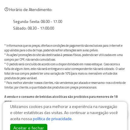
Horário de Atendimento:
Segunda-Sexta: 08.00 - 17.00
Sábado: 08.30 - 17:00:00
* Informamos que os preços, ofertas e condições de pagamento são exclusivos para internet e
app válidos para o dia de hoje, podendo sofrer alterações sem aviso prévio.
* As ações/promoções do site são destinadas à pessoas físicas, podendo ser utilizadas em uma
compra por CPF, não sendo cumulativas.
* O pedido será concluído de acordo com a disponibilidade em nosso estoque. Caso ocorra a
falta de algum item, este não será entregue e o valor correspondente não será cobrado. O valor
total de sua compra poderá ter uma variação de 10% (para mais ou menos) em virtude dos
produtos de peso variável.
* Para melhor atender nossos clientes, não vendemos por atacado e reservamo-nos o direito de
limitar, por cliente, a quantidade dos produtos com preços promocionais.
A venda e o consumo de bebidas alcoólicas são proibidos para menores de 18
anos.
Utilizamos cookies para melhorar a experiência na navegação
Bebida alcoólica pode causar dependência química e, em excesso, provoca graves males à saúde.
0
Beba com moderação
e obter estatísticas das visitas. Ao continuar a navegação você
aceita nossa
política de privacidade
.
Aceitar e fechar