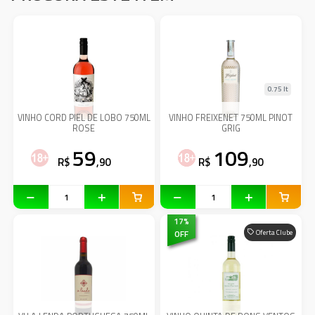
0.75 lt
VINHO CORD PIEL DE LOBO 750ML
VINHO FREIXENET 750ML PINOT
ROSE
GRIG
59
109
R$
,90
R$
,90
17
%
OFF
Oferta Clube