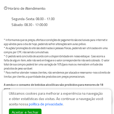
Horário de Atendimento:
Segunda-Sexta: 08.00 - 17.00
Sábado: 08.30 - 17:00:00
* Informamos que os preços, ofertas e condições de pagamento são exclusivos para internet e
app válidos para o dia de hoje, podendo sofrer alterações sem aviso prévio.
* As ações/promoções do site são destinadas à pessoas físicas, podendo ser utilizadas em uma
compra por CPF, não sendo cumulativas.
* O pedido será concluído de acordo com a disponibilidade em nosso estoque. Caso ocorra a
falta de algum item, este não será entregue e o valor correspondente não será cobrado. O valor
total de sua compra poderá ter uma variação de 10% (para mais ou menos) em virtude dos
produtos de peso variável.
* Para melhor atender nossos clientes, não vendemos por atacado e reservamo-nos o direito de
limitar, por cliente, a quantidade dos produtos com preços promocionais.
A venda e o consumo de bebidas alcoólicas são proibidos para menores de 18
anos.
Utilizamos cookies para melhorar a experiência na navegação
Bebida alcoólica pode causar dependência química e, em excesso, provoca graves males à saúde.
0
Beba com moderação
e obter estatísticas das visitas. Ao continuar a navegação você
aceita nossa
política de privacidade
.
Aceitar e fechar