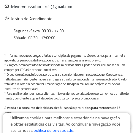
deliverynossohortifruti@gmail.com
Horário de Atendimento:
Segunda-Sexta: 08.00 - 17.00
Sábado: 08.30 - 17:00:00
* Informamos que os preços, ofertas e condições de pagamento são exclusivos para internet e
app válidos para o dia de hoje, podendo sofrer alterações sem aviso prévio.
* As ações/promoções do site são destinadas à pessoas físicas, podendo ser utilizadas em uma
compra por CPF, não sendo cumulativas.
* O pedido será concluído de acordo com a disponibilidade em nosso estoque. Caso ocorra a
falta de algum item, este não será entregue e o valor correspondente não será cobrado. O valor
total de sua compra poderá ter uma variação de 10% (para mais ou menos) em virtude dos
produtos de peso variável.
* Para melhor atender nossos clientes, não vendemos por atacado e reservamo-nos o direito de
limitar, por cliente, a quantidade dos produtos com preços promocionais.
A venda e o consumo de bebidas alcoólicas são proibidos para menores de 18
anos.
Utilizamos cookies para melhorar a experiência na navegação
Bebida alcoólica pode causar dependência química e, em excesso, provoca graves males à saúde.
0
Beba com moderação
e obter estatísticas das visitas. Ao continuar a navegação você
aceita nossa
política de privacidade
.