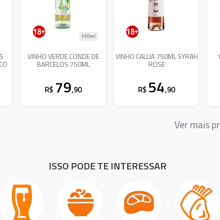
750ml
PS
VINHO VERDE CONDE DE
VINHO CALLIA 750ML SYRAH
NCO
BARCELOS 750ML
ROSE
79
54
R$
,90
R$
,90
Ver mais 
ISSO PODE TE INTERESSAR