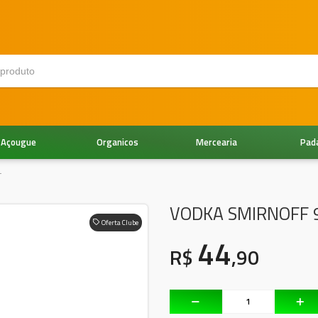
Açougue
Organicos
Mercearia
Pad
L
VODKA SMIRNOFF 
Oferta Clube
44
R$
,90