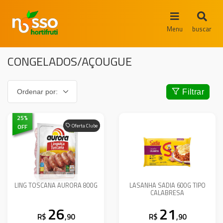
Menu
buscar
CONGELADOS/AÇOUGUE
Filtrar
25
%
OFF
Oferta Clube
LING TOSCANA AURORA 800G
LASANHA SADIA 600G TIPO
CALABRESA
26
21
R$
,90
R$
,90