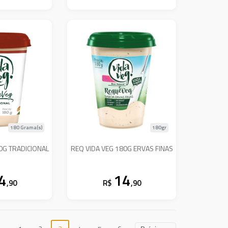
180 Grama(s)
180gr
0G TRADICIONAL
REQ VIDA VEG 180G ERVAS FINAS
4
14
,90
R$
,90