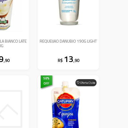
LA BIANCO LATE
REQUEIJAO DANUBIO 190G LIGHT
0G
9
13
,90
R$
,90
58
%
OFF
Oferta Clube