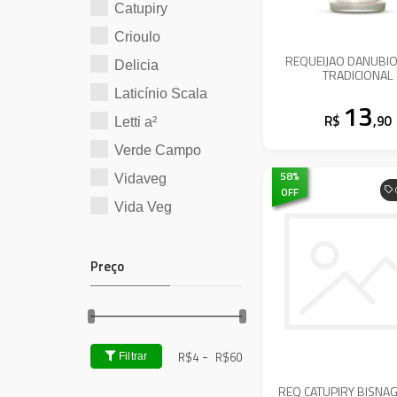
Catupiry
Crioulo
REQUEIJAO DANUBI
Delicia
TRADICIONAL
Laticínio Scala
13
R$
,90
Letti a²
Verde Campo
58
%
Vidaveg
OFF
Vida Veg
Preço
-
R$
4
R$
60
Filtrar
REQ CATUPIRY BISNA