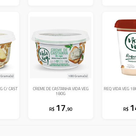
 Grama(s)
180 Grama(s)
G C/ CAST
CREME DE CASTANHA VIDA VEG
REQ VIDA VEG 18
180G
17
1
R$
,90
R$