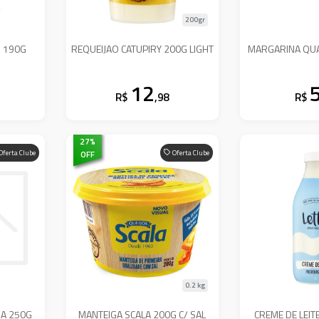
200gr
O 190G
REQUEIJAO CATUPIRY 200G LIGHT
MARGARINA QUA
12
R$
,98
R$
27
%
Oferta Clube
OFF
Oferta Clube
0.2 kg
GA 250G
MANTEIGA SCALA 200G C/ SAL
CREME DE LEITE