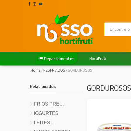
Departamentos
HortiFruti
Home
/
RESFRIADOS
/
GORDUROSOS
GORDUROSOS
Relacionados
FRIOS PRE
EMBALADOS
IOGURTES
LEITES
PASTEURIZADOS