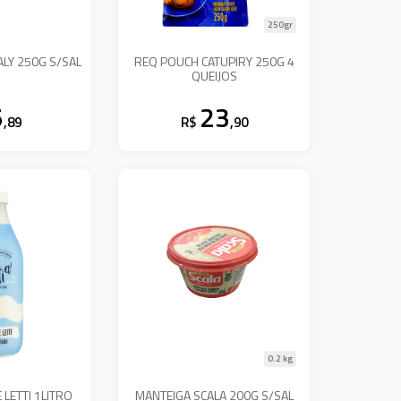
250gr
LY 250G S/SAL
REQ POUCH CATUPIRY 250G 4
QUEIJOS
5
23
,89
R$
,90
0.2 kg
 LETTI 1LITRO
MANTEIGA SCALA 200G S/SAL