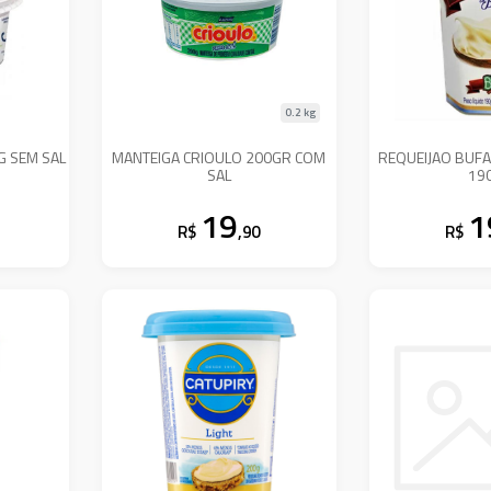
0.2 kg
G SEM SAL
MANTEIGA CRIOULO 200GR COM
REQUEIJAO BUFA
SAL
19
19
1
R$
,90
R$