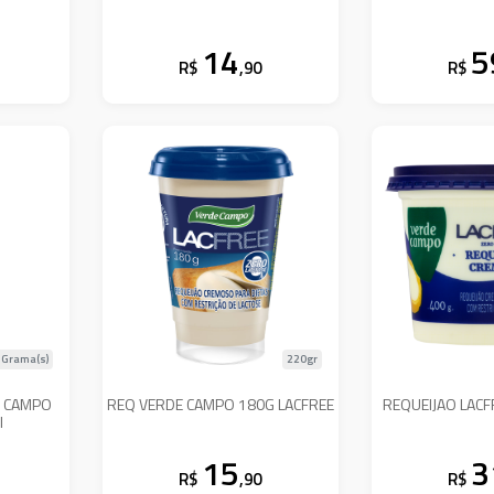
14
5
R$
,90
R$
 Grama(s)
220gr
E CAMPO
REQ VERDE CAMPO 180G LACFREE
REQUEIJAO LACF
I
15
3
R$
,90
R$