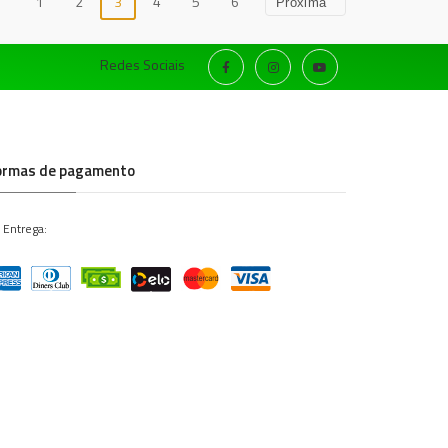
1
2
3
4
5
6
Próxima
Redes Sociais
ormas de pagamento
 Entrega: