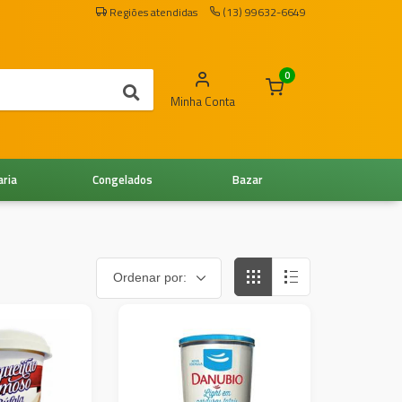
Regiões atendidas
(13) 99632-6649
0
Minha Conta
aria
Congelados
Bazar