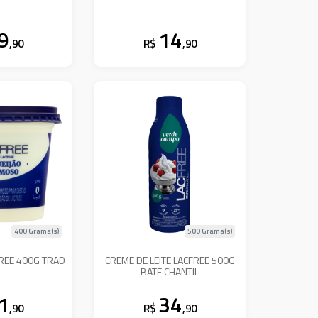
9
14
,90
R$
,90
400 Grama(s)
500 Grama(s)
REE 400G TRAD
CREME DE LEITE LACFREE 500G
BATE CHANTIL
1
34
,90
R$
,90