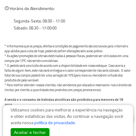
Horário de Atendimento:
Segunda-Sexta: 08.00 - 17.00
Sábado: 08.30 - 17:00:00
* Informamos que os preços, ofertas e condições de pagamento são exclusivos para internet e
app válidos para o dia de hoje, podendo sofrer alterações sem aviso prévio.
* As ações/promoções do site são destinadas à pessoas físicas, podendo ser utilizadas em uma
compra por CPF, não sendo cumulativas.
* O pedido será concluído de acordo com a disponibilidade em nosso estoque. Caso ocorra a
falta de algum item, este não será entregue e o valor correspondente não será cobrado. O valor
total de sua compra poderá ter uma variação de 10% (para mais ou menos) em virtude dos
produtos de peso variável.
* Para melhor atender nossos clientes, não vendemos por atacado e reservamo-nos o direito de
limitar, por cliente, a quantidade dos produtos com preços promocionais.
A venda e o consumo de bebidas alcoólicas são proibidos para menores de 18
anos.
Utilizamos cookies para melhorar a experiência na navegação
Bebida alcoólica pode causar dependência química e, em excesso, provoca graves males à saúde.
0
Beba com moderação
e obter estatísticas das visitas. Ao continuar a navegação você
aceita nossa
política de privacidade
.
Aceitar e fechar