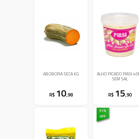
ABOBORA SECA KG
ALHO PICADO PIASI 4
SEM SAL
10
15
R$
,98
R$
,90
51
%
OFF