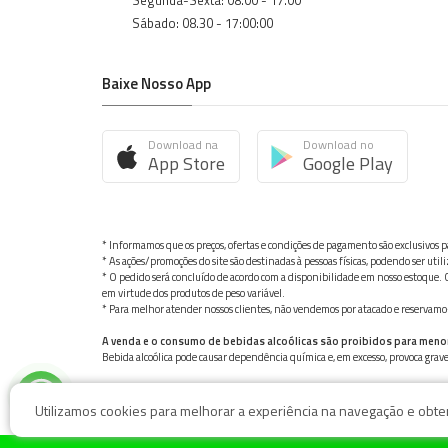
Segunda-Sexta: 08.00 - 17.00
Sábado: 08.30 - 17:00:00
Baixe Nosso App
Download na
Download no
App Store
Google Play
* Informamos que os preços, ofertas e condições de pagamento são exclusivos pa
* As ações/promoções do site são destinadas à pessoas físicas, podendo ser ut
* O pedido será concluído de acordo com a disponibilidade em nosso estoque. C
em virtude dos produtos de peso variável.
* Para melhor atender nossos clientes, não vendemos por atacado e reservamo-n
A venda e o consumo de bebidas alcoólicas são proibidos para meno
Bebida alcoólica pode causar dependência química e, em excesso, provoca gra
Utilizamos cookies para melhorar a experiência na navegação e obter 