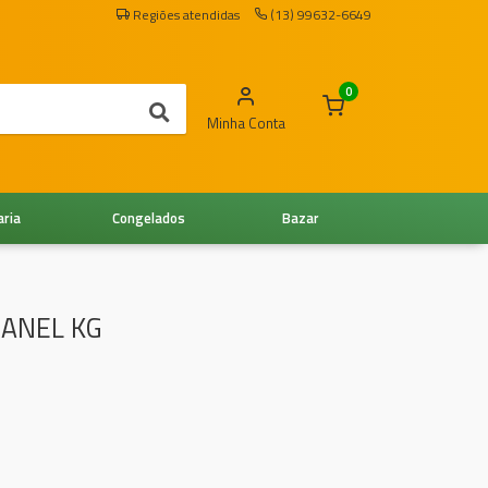
Regiões atendidas
(13) 99632-6649
0
Minha Conta
aria
Congelados
Bazar
ANEL KG