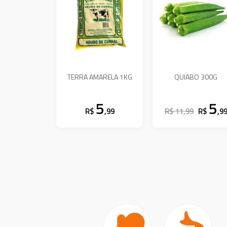
TERRA AMARELA 1KG
QUIABO 300G
5
5
R$
,99
R$ 11,99
R$
,9