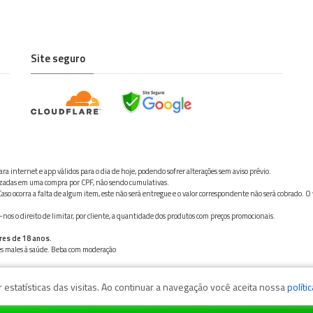
Site seguro
ra internet e app válidos para o dia de hoje, podendo sofrer alterações sem aviso prévio.
ilizadas em uma compra por CPF, não sendo cumulativas.
aso ocorra a falta de algum item, este não será entregue e o valor correspondente não será cobrado. O
os o direito de limitar, por cliente, a quantidade dos produtos com preços promocionais.
res de 18 anos.
ves males à saúde. Beba com moderação
estatísticas das visitas. Ao continuar a navegação você aceita nossa
políti