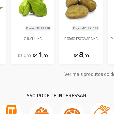
Preço do KG: R$
3,78
Preço do KG: R$
15,99
CHUCHU KG
BATATA ESCOVADA KG
P
1
8
9
R$ 4,00
R$
,89
R$
,00
Ver mais produtos do
ISSO PODE TE INTERESSAR