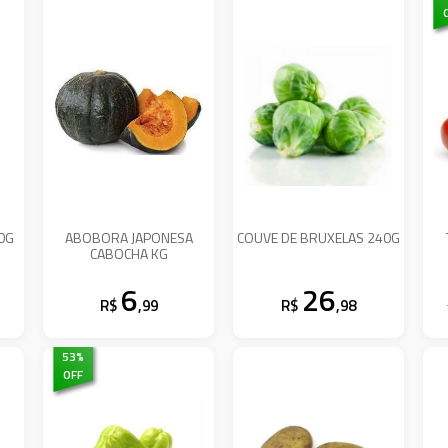
00G
ABOBORA JAPONESA
COUVE DE BRUXELAS 240G
CABOCHA KG
6
26
R$
,99
R$
,98
53
%
OFF