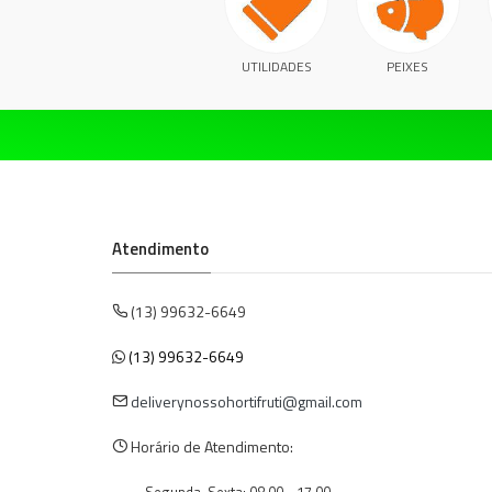
UTILIDADES
PEIXES
Atendimento
(13) 99632-6649
(13) 99632-6649
deliverynossohortifruti@gmail.com
Horário de Atendimento: