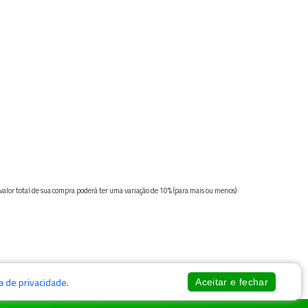
 valor total de sua compra poderá ter uma variação de 10% (para mais ou menos)
ca de privacidade
.
Aceitar e fechar