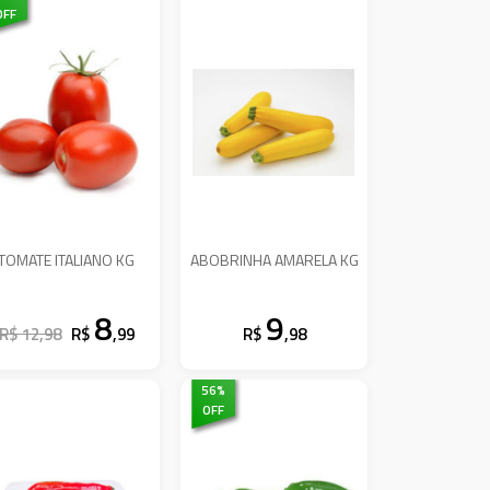
OFF
TOMATE ITALIANO KG
ABOBRINHA AMARELA KG
8
9
R$ 12,98
R$
,99
R$
,98
56
%
OFF