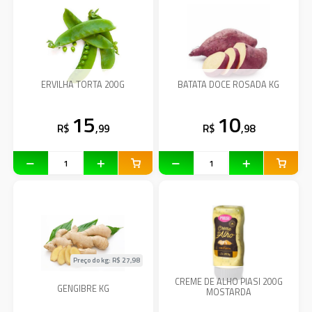
ERVILHA TORTA 200G
BATATA DOCE ROSADA KG
15
10
R$
,99
R$
,98
Preço do kg: R$
27,98
CREME DE ALHO PIASI 200G
GENGIBRE KG
MOSTARDA