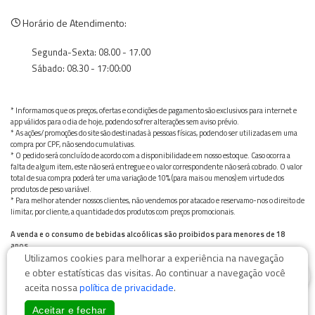
Horário de Atendimento:
Segunda-Sexta: 08.00 - 17.00
Sábado: 08.30 - 17:00:00
* Informamos que os preços, ofertas e condições de pagamento são exclusivos para internet e
app válidos para o dia de hoje, podendo sofrer alterações sem aviso prévio.
* As ações/promoções do site são destinadas à pessoas físicas, podendo ser utilizadas em uma
compra por CPF, não sendo cumulativas.
* O pedido será concluído de acordo com a disponibilidade em nosso estoque. Caso ocorra a
falta de algum item, este não será entregue e o valor correspondente não será cobrado. O valor
total de sua compra poderá ter uma variação de 10% (para mais ou menos) em virtude dos
produtos de peso variável.
* Para melhor atender nossos clientes, não vendemos por atacado e reservamo-nos o direito de
limitar, por cliente, a quantidade dos produtos com preços promocionais.
A venda e o consumo de bebidas alcoólicas são proibidos para menores de 18
anos.
Utilizamos cookies para melhorar a experiência na navegação
Bebida alcoólica pode causar dependência química e, em excesso, provoca graves males à saúde.
0
Beba com moderação
e obter estatísticas das visitas. Ao continuar a navegação você
aceita nossa
política de privacidade
.
Aceitar e fechar