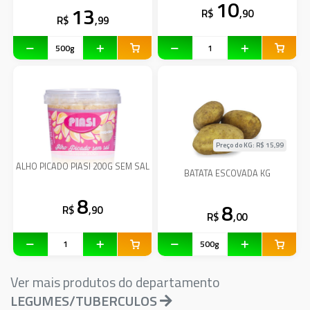
10
13
R$
,90
R$
,99
Preço do KG: R$
15,99
ALHO PICADO PIASI 200G SEM SAL
BATATA ESCOVADA KG
8
8
R$
,90
R$
,00
Ver mais produtos do departamento
LEGUMES/TUBERCULOS