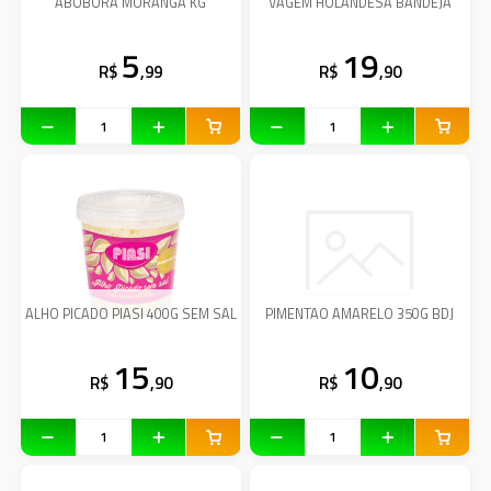
ABOBORA MORANGA KG
VAGEM HOLANDESA BANDEJA
5
19
R$
,99
R$
,90
ALHO PICADO PIASI 400G SEM SAL
PIMENTAO AMARELO 350G BDJ
15
10
R$
,90
R$
,90