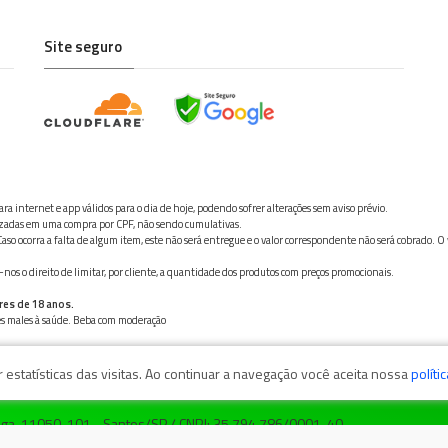
Site seguro
ra internet e app válidos para o dia de hoje, podendo sofrer alterações sem aviso prévio.
ilizadas em uma compra por CPF, não sendo cumulativas.
aso ocorra a falta de algum item, este não será entregue e o valor correspondente não será cobrado. O
os o direito de limitar, por cliente, a quantidade dos produtos com preços promocionais.
res de 18 anos.
ves males à saúde. Beba com moderação
estatísticas das visitas. Ao continuar a navegação você aceita nossa
políti
zaga, 11050-101 - Santos/SP / CNPJ: 35.794.786/0001-40