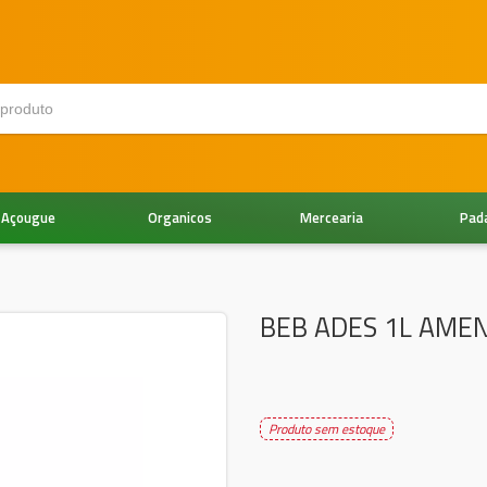
Açougue
Organicos
Mercearia
Pad
BEB ADES 1L AME
Produto sem estoque