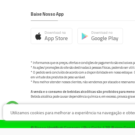
Baixe Nosso App
Download na
Download no
App Store
Google Play
* Informamos que os preços, ofertas e condições de pagamento são exclusivos pa
* As ações/promoções do site são destinadas à pessoas físicas, podendo ser ut
* O pedido será concluído de acordo com a disponibilidade em nosso estoque. C
em virtude dos produtos de peso variável.
* Para melhor atender nossos clientes, não vendemos por atacado e reservamo-n
A venda e o consumo de bebidas alcoólicas são proibidos para meno
Bebida alcoólica pode causar dependência química e, em excesso, provoca gra
Utilizamos cookies para melhorar a experiência na navegação e obter 
© Nosso Hortifruti Gonzaga / Rua Goiás 128, Bairro Gon