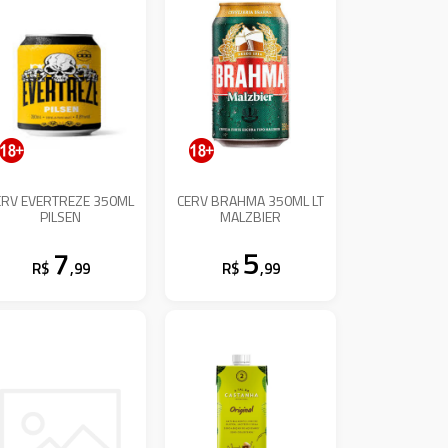
ERV EVERTREZE 350ML
CERV BRAHMA 350ML LT
PILSEN
MALZBIER
7
5
R$
,99
R$
,99