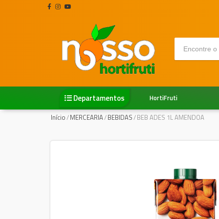
Departamentos
HortiFruti
Início
/
MERCEARIA
/
BEBIDAS
/
BEB ADES 1L AMENDOA