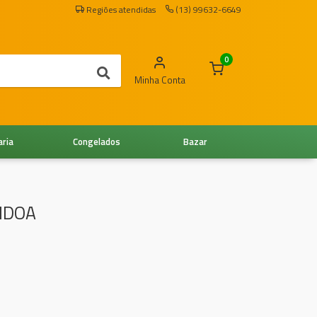
Regiões atendidas
(13) 99632-6649
0
Minha Conta
aria
Congelados
Bazar
NDOA