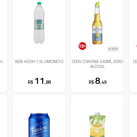
0.33 lt
1L
BEB H2OH 1,5L LIMONETO
CERV CORONA 330ML ZERO
C
ALCOOL
11
8
R$
,89
R$
,49