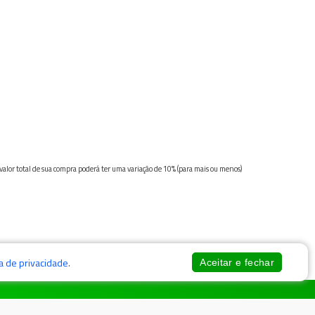
 valor total de sua compra poderá ter uma variação de 10% (para mais ou menos)
ca de privacidade
.
Aceitar e fechar