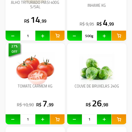
ALHO TRITURADO PIASI 400G
INHAME KG
S/SAL
14
4
R$
,99
R$ 9,95
R$
,99
27
%
OFF
TOMATE CARMEM KG
COUVE DE BRUXELAS 240G
7
26
R$ 10,90
R$
,99
R$
,98