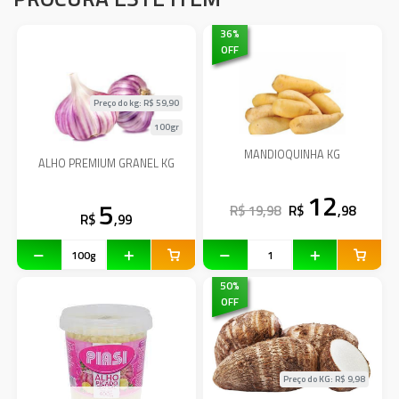
36
%
OFF
Preço do kg: R$
59,90
100gr
MANDIOQUINHA KG
ALHO PREMIUM GRANEL KG
12
5
R$ 19,98
R$
,98
R$
,99
50
%
OFF
Preço do KG: R$
9,98