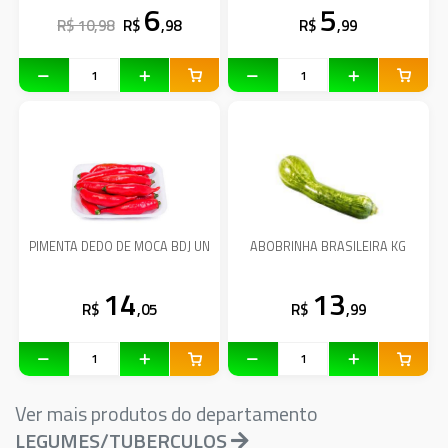
6
5
R$ 10,98
R$
,98
R$
,99
PIMENTA DEDO DE MOCA BDJ UN
ABOBRINHA BRASILEIRA KG
14
13
R$
,05
R$
,99
Ver mais produtos do departamento
LEGUMES/TUBERCULOS