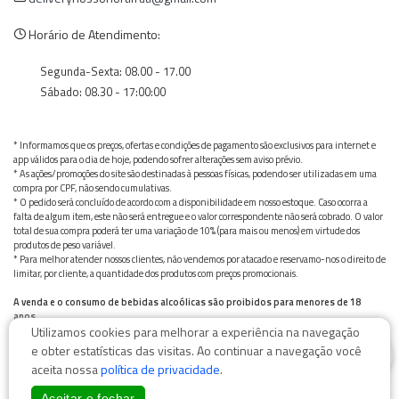
Horário de Atendimento:
Segunda-Sexta: 08.00 - 17.00
Sábado: 08.30 - 17:00:00
* Informamos que os preços, ofertas e condições de pagamento são exclusivos para internet e
app válidos para o dia de hoje, podendo sofrer alterações sem aviso prévio.
* As ações/promoções do site são destinadas à pessoas físicas, podendo ser utilizadas em uma
compra por CPF, não sendo cumulativas.
* O pedido será concluído de acordo com a disponibilidade em nosso estoque. Caso ocorra a
falta de algum item, este não será entregue e o valor correspondente não será cobrado. O valor
total de sua compra poderá ter uma variação de 10% (para mais ou menos) em virtude dos
produtos de peso variável.
* Para melhor atender nossos clientes, não vendemos por atacado e reservamo-nos o direito de
limitar, por cliente, a quantidade dos produtos com preços promocionais.
A venda e o consumo de bebidas alcoólicas são proibidos para menores de 18
anos.
Utilizamos cookies para melhorar a experiência na navegação
Bebida alcoólica pode causar dependência química e, em excesso, provoca graves males à saúde.
0
Beba com moderação
e obter estatísticas das visitas. Ao continuar a navegação você
aceita nossa
política de privacidade
.
Aceitar e fechar