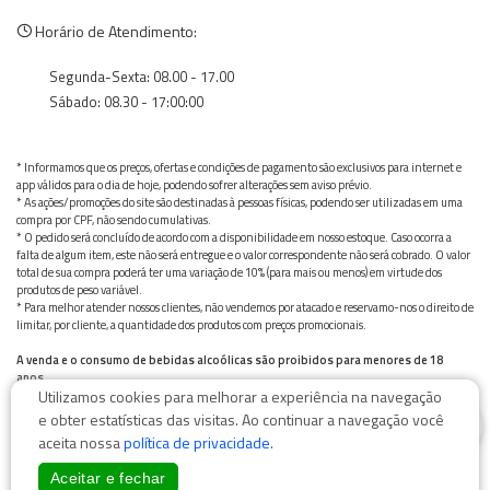
Horário de Atendimento:
Segunda-Sexta: 08.00 - 17.00
Sábado: 08.30 - 17:00:00
* Informamos que os preços, ofertas e condições de pagamento são exclusivos para internet e
app válidos para o dia de hoje, podendo sofrer alterações sem aviso prévio.
* As ações/promoções do site são destinadas à pessoas físicas, podendo ser utilizadas em uma
compra por CPF, não sendo cumulativas.
* O pedido será concluído de acordo com a disponibilidade em nosso estoque. Caso ocorra a
falta de algum item, este não será entregue e o valor correspondente não será cobrado. O valor
total de sua compra poderá ter uma variação de 10% (para mais ou menos) em virtude dos
produtos de peso variável.
* Para melhor atender nossos clientes, não vendemos por atacado e reservamo-nos o direito de
limitar, por cliente, a quantidade dos produtos com preços promocionais.
A venda e o consumo de bebidas alcoólicas são proibidos para menores de 18
anos.
Utilizamos cookies para melhorar a experiência na navegação
Bebida alcoólica pode causar dependência química e, em excesso, provoca graves males à saúde.
0
Beba com moderação
e obter estatísticas das visitas. Ao continuar a navegação você
aceita nossa
política de privacidade
.
Aceitar e fechar