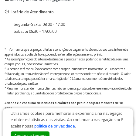
Horário de Atendimento:
Segunda-Sexta: 08.00 - 17.00
Sábado: 08.30 - 17:00:00
* Informamos que os preços, ofertas e condições de pagamento são exclusivos para internet e
app válidos para o dia de hoje, podendo sofrer alterações sem aviso prévio.
* As ações/promoções do site são destinadas à pessoas físicas, podendo ser utilizadas em uma
compra por CPF, não sendo cumulativas.
* O pedido será concluído de acordo com a disponibilidade em nosso estoque. Caso ocorra a
falta de algum item, este não será entregue e o valor correspondente não será cobrado. O valor
total de sua compra poderá ter uma variação de 10% (para mais ou menos) em virtude dos
produtos de peso variável.
* Para melhor atender nossos clientes, não vendemos por atacado e reservamo-nos o direito de
limitar, por cliente, a quantidade dos produtos com preços promocionais.
A venda e o consumo de bebidas alcoólicas são proibidos para menores de 18
anos.
Utilizamos cookies para melhorar a experiência na navegação
Bebida alcoólica pode causar dependência química e, em excesso, provoca graves males à saúde.
0
Beba com moderação
e obter estatísticas das visitas. Ao continuar a navegação você
aceita nossa
política de privacidade
.
Aceitar e fechar