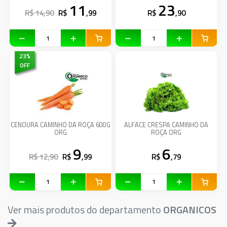
11
23
R$ 14,90
R$
,99
R$
,90
23
%
OFF
CENOURA CAMINHO DA ROÇA 600G
ALFACE CRESPA CAMINHO DA
ORG
ROÇA ORG
9
6
R$ 12,90
R$
,99
R$
,79
Ver mais produtos do departamento
ORGANICOS