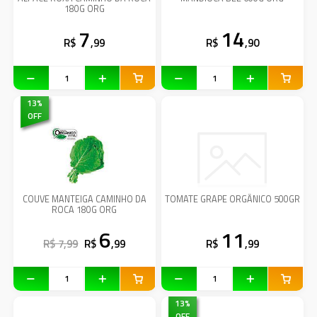
180G ORG
7
14
R$
,99
R$
,90
13
%
OFF
COUVE MANTEIGA CAMINHO DA
TOMATE GRAPE ORGÂNICO 500GR
ROCA 180G ORG
6
11
R$ 7,99
R$
,99
R$
,99
13
%
OFF