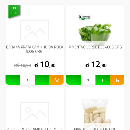
1
%
OFF
BANANA PRATA CAMINHO DA ROCA
PIMENTAO VERDE BEE 400G ORG
500G ORG.
10
12
R$ 10,99
R$
,90
R$
,90
ALFACE ROXA CAMINHO DA ROCA
MANDIOCA BEE 600G ORG