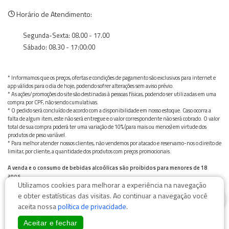
Horário de Atendimento:
Segunda-Sexta: 08.00 - 17.00
Sábado: 08.30 - 17:00:00
* Informamos que os preços, ofertas e condições de pagamento são exclusivos para internet e
app válidos para o dia de hoje, podendo sofrer alterações sem aviso prévio.
* As ações/promoções do site são destinadas à pessoas físicas, podendo ser utilizadas em uma
compra por CPF, não sendo cumulativas.
* O pedido será concluído de acordo com a disponibilidade em nosso estoque. Caso ocorra a
falta de algum item, este não será entregue e o valor correspondente não será cobrado. O valor
total de sua compra poderá ter uma variação de 10% (para mais ou menos) em virtude dos
produtos de peso variável.
* Para melhor atender nossos clientes, não vendemos por atacado e reservamo-nos o direito de
limitar, por cliente, a quantidade dos produtos com preços promocionais.
A venda e o consumo de bebidas alcoólicas são proibidos para menores de 18
anos.
Utilizamos cookies para melhorar a experiência na navegação
Bebida alcoólica pode causar dependência química e, em excesso, provoca graves males à saúde.
0
Beba com moderação
e obter estatísticas das visitas. Ao continuar a navegação você
aceita nossa
política de privacidade
.
Aceitar e fechar