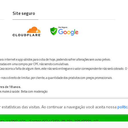
Site seguro
ra internet e app válidos para o dia de hoje, podendo sofrer alterações sem aviso prévio.
ilizadas em uma compra por CPF, não sendo cumulativas.
aso ocorra a falta de algum item, este não será entregue e o valor correspondente não será cobrado. O
os o direito de limitar, por cliente, a quantidade dos produtos com preços promocionais.
res de 18 anos.
ves males à saúde. Beba com moderação
estatísticas das visitas. Ao continuar a navegação você aceita nossa
políti
zaga, 11050-101 - Santos/SP / CNPJ: 35.794.786/0001-40