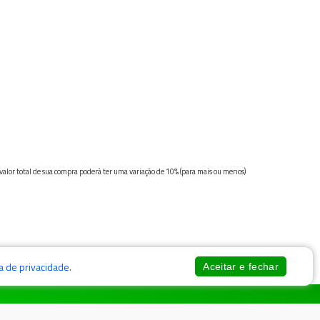
 valor total de sua compra poderá ter uma variação de 10% (para mais ou menos)
ca de privacidade
.
Aceitar e fechar