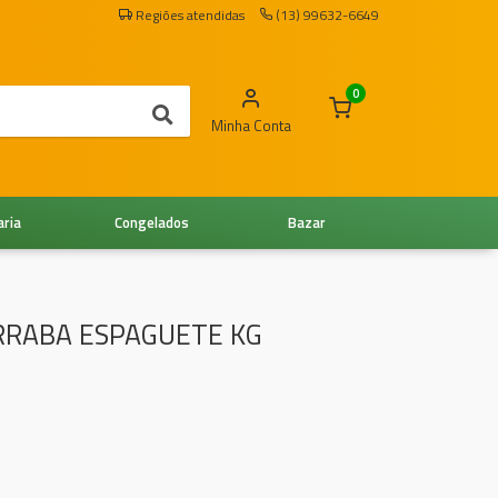
Regiões atendidas
(13) 99632-6649
0
Minha Conta
aria
Congelados
Bazar
RRABA ESPAGUETE KG