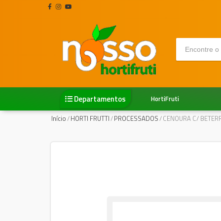
Departamentos
HortiFruti
Início
/
HORTI FRUTTI
/
PROCESSADOS
/
CENOURA C/ BETER