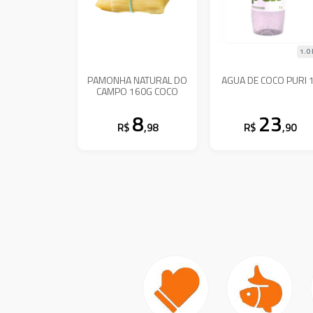
1.0 
PAMONHA NATURAL DO
AGUA DE COCO PURI 
CAMPO 160G COCO
8
23
R$
,98
R$
,90