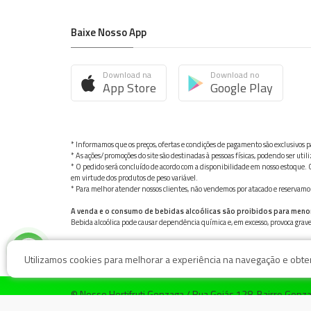
Baixe Nosso App
Download na
Download no
App Store
Google Play
* Informamos que os preços, ofertas e condições de pagamento são exclusivos pa
* As ações/promoções do site são destinadas à pessoas físicas, podendo ser ut
* O pedido será concluído de acordo com a disponibilidade em nosso estoque. C
em virtude dos produtos de peso variável.
* Para melhor atender nossos clientes, não vendemos por atacado e reservamo-n
A venda e o consumo de bebidas alcoólicas são proibidos para meno
Bebida alcoólica pode causar dependência química e, em excesso, provoca gra
Utilizamos cookies para melhorar a experiência na navegação e obter 
© Nosso Hortifruti Gonzaga / Rua Goiás 128, Bairro Gon