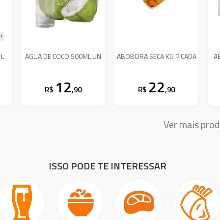
lt
1L
AGUA DE COCO 500ML UN
ABOBORA SECA KG PICADA
A
12
22
R$
,90
R$
,90
Ver mais pro
ISSO PODE TE INTERESSAR