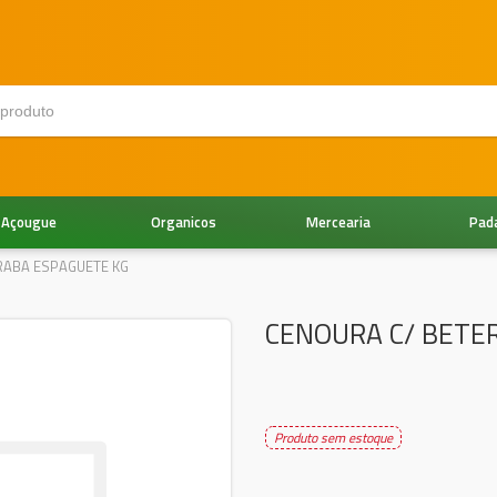
Açougue
Organicos
Mercearia
Pad
RABA ESPAGUETE KG
CENOURA C/ BETE
Produto sem estoque