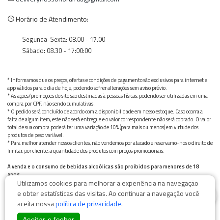
Horário de Atendimento:
Segunda-Sexta: 08.00 - 17.00
Sábado: 08.30 - 17:00:00
* Informamos que os preços, ofertas e condições de pagamento são exclusivos para internet e
app válidos para o dia de hoje, podendo sofrer alterações sem aviso prévio.
* As ações/promoções do site são destinadas à pessoas físicas, podendo ser utilizadas em uma
compra por CPF, não sendo cumulativas.
* O pedido será concluído de acordo com a disponibilidade em nosso estoque. Caso ocorra a
falta de algum item, este não será entregue e o valor correspondente não será cobrado. O valor
total de sua compra poderá ter uma variação de 10% (para mais ou menos) em virtude dos
produtos de peso variável.
* Para melhor atender nossos clientes, não vendemos por atacado e reservamo-nos o direito de
limitar, por cliente, a quantidade dos produtos com preços promocionais.
A venda e o consumo de bebidas alcoólicas são proibidos para menores de 18
anos.
Utilizamos cookies para melhorar a experiência na navegação
Bebida alcoólica pode causar dependência química e, em excesso, provoca graves males à saúde.
0
Beba com moderação
e obter estatísticas das visitas. Ao continuar a navegação você
aceita nossa
política de privacidade
.
Aceitar e fechar