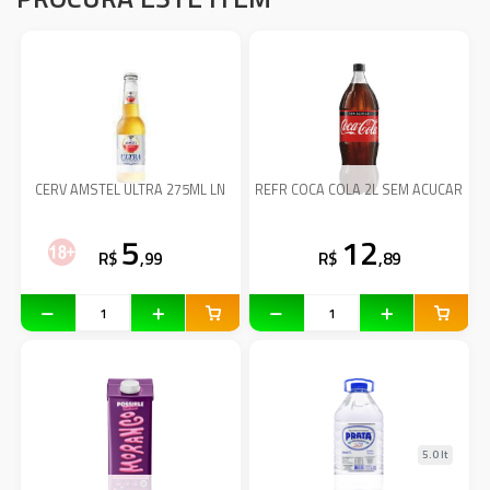
CERV AMSTEL ULTRA 275ML LN
REFR COCA COLA 2L SEM ACUCAR
5
12
R$
,99
R$
,89
5.0 lt