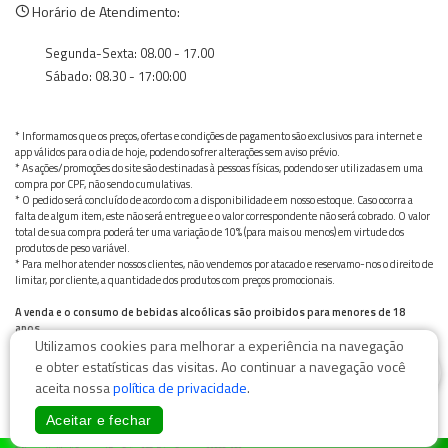
Horário de Atendimento:
Segunda-Sexta: 08.00 - 17.00
Sábado: 08.30 - 17:00:00
* Informamos que os preços, ofertas e condições de pagamento são exclusivos para internet e
app válidos para o dia de hoje, podendo sofrer alterações sem aviso prévio.
* As ações/promoções do site são destinadas à pessoas físicas, podendo ser utilizadas em uma
compra por CPF, não sendo cumulativas.
* O pedido será concluído de acordo com a disponibilidade em nosso estoque. Caso ocorra a
falta de algum item, este não será entregue e o valor correspondente não será cobrado. O valor
total de sua compra poderá ter uma variação de 10% (para mais ou menos) em virtude dos
produtos de peso variável.
* Para melhor atender nossos clientes, não vendemos por atacado e reservamo-nos o direito de
limitar, por cliente, a quantidade dos produtos com preços promocionais.
A venda e o consumo de bebidas alcoólicas são proibidos para menores de 18
anos.
Utilizamos cookies para melhorar a experiência na navegação
Bebida alcoólica pode causar dependência química e, em excesso, provoca graves males à saúde.
Beba com moderação
0
e obter estatísticas das visitas. Ao continuar a navegação você
aceita nossa
política de privacidade
.
Aceitar e fechar