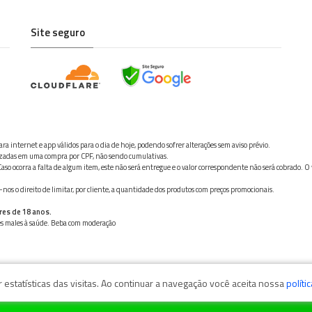
Site seguro
ra internet e app válidos para o dia de hoje, podendo sofrer alterações sem aviso prévio.
ilizadas em uma compra por CPF, não sendo cumulativas.
aso ocorra a falta de algum item, este não será entregue e o valor correspondente não será cobrado. O
os o direito de limitar, por cliente, a quantidade dos produtos com preços promocionais.
res de 18 anos.
ves males à saúde. Beba com moderação
estatísticas das visitas. Ao continuar a navegação você aceita nossa
políti
zaga, 11050-101 - Santos/SP / CNPJ: 35.794.786/0001-40