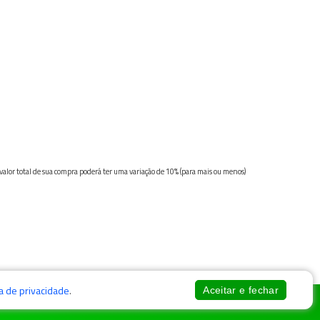
 valor total de sua compra poderá ter uma variação de 10% (para mais ou menos)
ca de privacidade
.
Aceitar e fechar