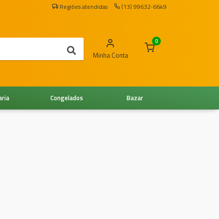
Regiões atendidas
(13) 99632-6649
0
Minha Conta
aria
Congelados
Bazar
G