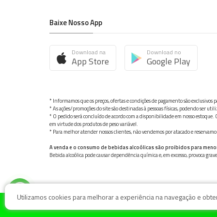
Baixe Nosso App
Download na
Download no
App Store
Google Play
* Informamos que os preços, ofertas e condições de pagamento são exclusivos pa
* As ações/promoções do site são destinadas à pessoas físicas, podendo ser ut
* O pedido será concluído de acordo com a disponibilidade em nosso estoque. C
em virtude dos produtos de peso variável.
* Para melhor atender nossos clientes, não vendemos por atacado e reservamo-n
A venda e o consumo de bebidas alcoólicas são proibidos para meno
Bebida alcoólica pode causar dependência química e, em excesso, provoca gra
Utilizamos cookies para melhorar a experiência na navegação e obter 
© Nosso Hortifruti Gonzaga / Rua Goiás 128, Bairro Gon