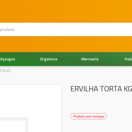
Açougue
Organicos
Mercearia
Pad
RTA KG
ERVILHA TORTA K
Produto sem estoque