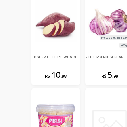
Preço do kg: R$
59,
100g
BATATA DOCE ROSADA KG
ALHO PREMIUM GRANEL
10
5
R$
,98
R$
,99