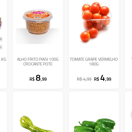
90
r
 KG
ALHO FRITO PIASI 100G
TOMATE GRAPE VERMELHO
CROCANTE POTE
180G
8
4
R$
,99
R$ 4,99
R$
,99