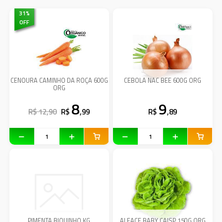
31
%
OFF
CENOURA CAMINHO DA ROÇA 600G
CEBOLA NAC BEE 600G ORG
ORG
8
9
R$ 12,90
R$
,99
R$
,89
PIMENTA BIQUINHO KG
ALFACE BABY CAISP 150G ORG