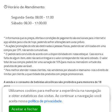
Horário de Atendimento:
Segunda-Sexta: 08.00 - 17.00
Sábado: 08.30 - 17:00:00
* Informamos que os preços, ofertas e condições de pagamento são exclusivos para internet e
app válidos para o dia de hoje, podendo sofrer alterações sem aviso prévio.
* As ações/promoções do site são destinadas à pessoas físicas, podendo ser utilizadas em uma
compra por CPF, não sendo cumulativas.
* O pedido será concluído de acordo com a disponibilidade em nosso estoque. Caso ocorra a
falta de algum item, este não será entregue e o valor correspondente não será cobrado. O valor
total de sua compra poderá ter uma variação de 10% (para mais ou menos) em virtude dos
produtos de peso variável.
* Para melhor atender nossos clientes, não vendemos por atacado e reservamo-nos o direito de
limitar, por cliente, a quantidade dos produtos com preços promocionais.
A venda e o consumo de bebidas alcoólicas são proibidos para menores de 18
anos.
Utilizamos cookies para melhorar a experiência na navegação
Bebida alcoólica pode causar dependência química e, em excesso, provoca graves males à saúde.
0
Beba com moderação
e obter estatísticas das visitas. Ao continuar a navegação você
aceita nossa
política de privacidade
.
Aceitar e fechar