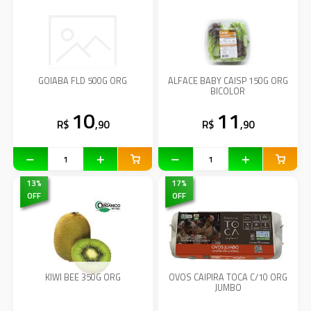
GOIABA FLD 500G ORG
ALFACE BABY CAISP 150G ORG
BICOLOR
10
11
R$
,90
R$
,90
13
%
17
%
OFF
OFF
KIWI BEE 350G ORG
OVOS CAIPIRA TOCA C/10 ORG
JUMBO