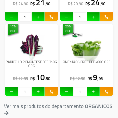
21
24
R$ 24,90
R$
,90
R$ 29,90
R$
,90
17
%
23
%
OFF
OFF
RADICCHIO PIEMONTESE BEE 350G
PIMENTAO VERDE BEE 400G ORG
ORG
10
9
R$ 12,99
R$
,90
R$ 12,90
R$
,95
Ver mais produtos do departamento
ORGANICOS