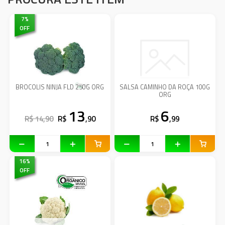
7
%
OFF
BROCOLIS NINJA FLD 250G ORG
SALSA CAMINHO DA ROÇA 100G
ORG
13
6
R$ 14,90
R$
,90
R$
,99
16
%
OFF