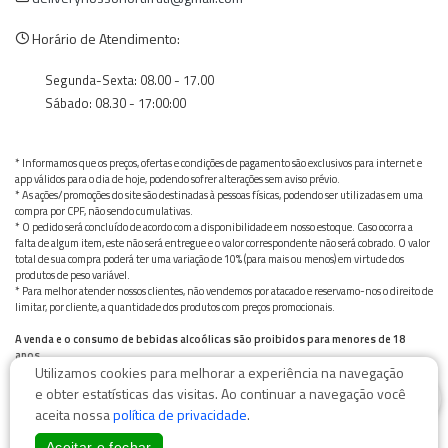
Horário de Atendimento:
Segunda-Sexta: 08.00 - 17.00
Sábado: 08.30 - 17:00:00
* Informamos que os preços, ofertas e condições de pagamento são exclusivos para internet e
app válidos para o dia de hoje, podendo sofrer alterações sem aviso prévio.
* As ações/promoções do site são destinadas à pessoas físicas, podendo ser utilizadas em uma
compra por CPF, não sendo cumulativas.
* O pedido será concluído de acordo com a disponibilidade em nosso estoque. Caso ocorra a
falta de algum item, este não será entregue e o valor correspondente não será cobrado. O valor
total de sua compra poderá ter uma variação de 10% (para mais ou menos) em virtude dos
produtos de peso variável.
* Para melhor atender nossos clientes, não vendemos por atacado e reservamo-nos o direito de
limitar, por cliente, a quantidade dos produtos com preços promocionais.
A venda e o consumo de bebidas alcoólicas são proibidos para menores de 18
anos.
Utilizamos cookies para melhorar a experiência na navegação
Bebida alcoólica pode causar dependência química e, em excesso, provoca graves males à saúde.
0
Beba com moderação
e obter estatísticas das visitas. Ao continuar a navegação você
aceita nossa
política de privacidade
.
Aceitar e fechar