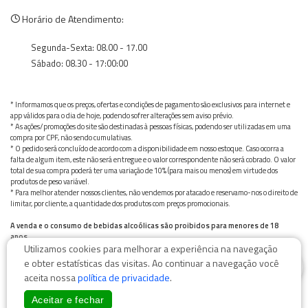
Horário de Atendimento:
Segunda-Sexta: 08.00 - 17.00
Sábado: 08.30 - 17:00:00
* Informamos que os preços, ofertas e condições de pagamento são exclusivos para internet e
app válidos para o dia de hoje, podendo sofrer alterações sem aviso prévio.
* As ações/promoções do site são destinadas à pessoas físicas, podendo ser utilizadas em uma
compra por CPF, não sendo cumulativas.
* O pedido será concluído de acordo com a disponibilidade em nosso estoque. Caso ocorra a
falta de algum item, este não será entregue e o valor correspondente não será cobrado. O valor
total de sua compra poderá ter uma variação de 10% (para mais ou menos) em virtude dos
produtos de peso variável.
* Para melhor atender nossos clientes, não vendemos por atacado e reservamo-nos o direito de
limitar, por cliente, a quantidade dos produtos com preços promocionais.
A venda e o consumo de bebidas alcoólicas são proibidos para menores de 18
anos.
Utilizamos cookies para melhorar a experiência na navegação
Bebida alcoólica pode causar dependência química e, em excesso, provoca graves males à saúde.
0
Beba com moderação
e obter estatísticas das visitas. Ao continuar a navegação você
aceita nossa
política de privacidade
.
Aceitar e fechar