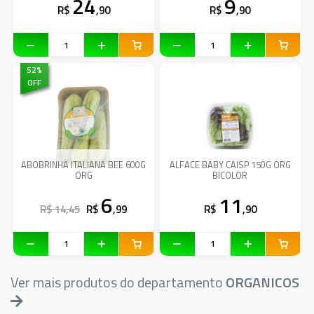
24
9
R$
,90
R$
,90
52
%
OFF
ABOBRINHA ITALIANA BEE 600G
ALFACE BABY CAISP 150G ORG
ORG
BICOLOR
6
11
R$ 14,45
R$
,99
R$
,90
Ver mais produtos do departamento
ORGANICOS