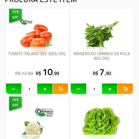
15
%
OFF
TOMATE ITALIANO BEE 500G ORG
MANJERICAO CAMINHO DA ROCA
80G ORG
10
7
R$ 12,90
R$
,99
R$
,90
16
%
OFF