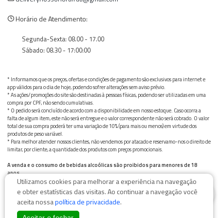
Horário de Atendimento:
Segunda-Sexta: 08.00 - 17.00
Sábado: 08.30 - 17:00:00
* Informamos que os preços, ofertas e condições de pagamento são exclusivos para internet e
app válidos para o dia de hoje, podendo sofrer alterações sem aviso prévio.
* As ações/promoções do site são destinadas à pessoas físicas, podendo ser utilizadas em uma
compra por CPF, não sendo cumulativas.
* O pedido será concluído de acordo com a disponibilidade em nosso estoque. Caso ocorra a
falta de algum item, este não será entregue e o valor correspondente não será cobrado. O valor
total de sua compra poderá ter uma variação de 10% (para mais ou menos) em virtude dos
produtos de peso variável.
* Para melhor atender nossos clientes, não vendemos por atacado e reservamo-nos o direito de
limitar, por cliente, a quantidade dos produtos com preços promocionais.
A venda e o consumo de bebidas alcoólicas são proibidos para menores de 18
anos.
Utilizamos cookies para melhorar a experiência na navegação
Bebida alcoólica pode causar dependência química e, em excesso, provoca graves males à saúde.
0
Beba com moderação
e obter estatísticas das visitas. Ao continuar a navegação você
aceita nossa
política de privacidade
.
Aceitar e fechar