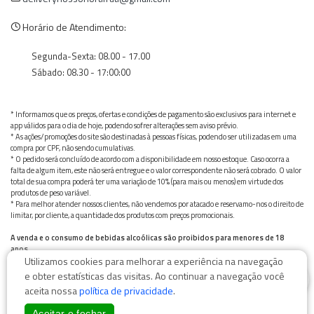
Horário de Atendimento:
Segunda-Sexta: 08.00 - 17.00
Sábado: 08.30 - 17:00:00
* Informamos que os preços, ofertas e condições de pagamento são exclusivos para internet e
app válidos para o dia de hoje, podendo sofrer alterações sem aviso prévio.
* As ações/promoções do site são destinadas à pessoas físicas, podendo ser utilizadas em uma
compra por CPF, não sendo cumulativas.
* O pedido será concluído de acordo com a disponibilidade em nosso estoque. Caso ocorra a
falta de algum item, este não será entregue e o valor correspondente não será cobrado. O valor
total de sua compra poderá ter uma variação de 10% (para mais ou menos) em virtude dos
produtos de peso variável.
* Para melhor atender nossos clientes, não vendemos por atacado e reservamo-nos o direito de
limitar, por cliente, a quantidade dos produtos com preços promocionais.
A venda e o consumo de bebidas alcoólicas são proibidos para menores de 18
anos.
Utilizamos cookies para melhorar a experiência na navegação
Bebida alcoólica pode causar dependência química e, em excesso, provoca graves males à saúde.
0
Beba com moderação
e obter estatísticas das visitas. Ao continuar a navegação você
aceita nossa
política de privacidade
.
Aceitar e fechar