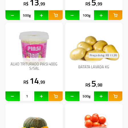
13
5
R$
,99
R$
,99
Preço do kg: R$
11,95
ALHO TRITURADO PIASI 400G
BATATA LAVADA KG
S/SAL
14
5
R$
,99
R$
,98