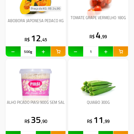
Preço do KG: R$
24,90
TOMATE GRAPE VERMELHO 180G
ABOBORA JAPONESA PEDACO KG
4
12
R$
,99
R$
,45
ALHO PICADO PIASI 900G SEM SAL
QUIABO 300G
35
11
R$
,90
R$
,99