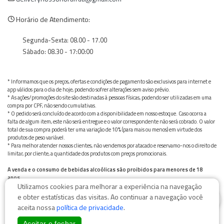
Horário de Atendimento:
Segunda-Sexta: 08.00 - 17.00
Sábado: 08.30 - 17:00:00
* Informamos que os preços, ofertas e condições de pagamento são exclusivos para internet e
app válidos para o dia de hoje, podendo sofrer alterações sem aviso prévio.
* As ações/promoções do site são destinadas à pessoas físicas, podendo ser utilizadas em uma
compra por CPF, não sendo cumulativas.
* O pedido será concluído de acordo com a disponibilidade em nosso estoque. Caso ocorra a
falta de algum item, este não será entregue e o valor correspondente não será cobrado. O valor
total de sua compra poderá ter uma variação de 10% (para mais ou menos) em virtude dos
produtos de peso variável.
* Para melhor atender nossos clientes, não vendemos por atacado e reservamo-nos o direito de
limitar, por cliente, a quantidade dos produtos com preços promocionais.
A venda e o consumo de bebidas alcoólicas são proibidos para menores de 18
anos.
Utilizamos cookies para melhorar a experiência na navegação
Bebida alcoólica pode causar dependência química e, em excesso, provoca graves males à saúde.
0
Beba com moderação
e obter estatísticas das visitas. Ao continuar a navegação você
aceita nossa
política de privacidade
.
Aceitar e fechar