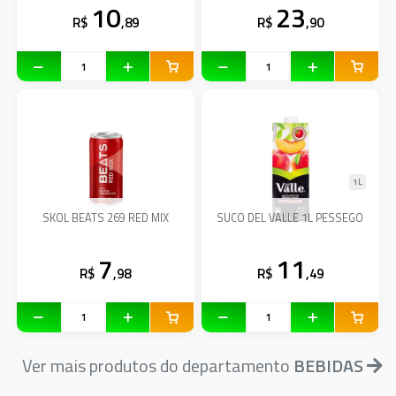
10
23
R$
,89
R$
,90
1L
SKOL BEATS 269 RED MIX
SUCO DEL VALLE 1L PESSEGO
7
11
R$
,98
R$
,49
Ver mais produtos do departamento
BEBIDAS