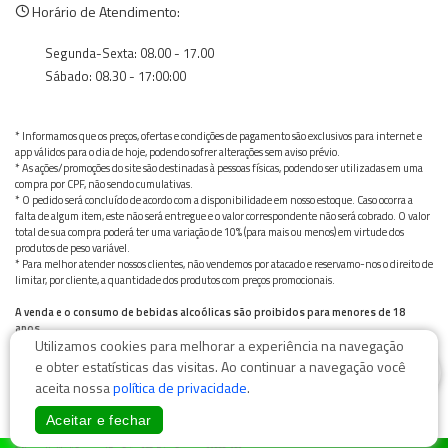
Horário de Atendimento:
Segunda-Sexta: 08.00 - 17.00
Sábado: 08.30 - 17:00:00
* Informamos que os preços, ofertas e condições de pagamento são exclusivos para internet e
app válidos para o dia de hoje, podendo sofrer alterações sem aviso prévio.
* As ações/promoções do site são destinadas à pessoas físicas, podendo ser utilizadas em uma
compra por CPF, não sendo cumulativas.
* O pedido será concluído de acordo com a disponibilidade em nosso estoque. Caso ocorra a
falta de algum item, este não será entregue e o valor correspondente não será cobrado. O valor
total de sua compra poderá ter uma variação de 10% (para mais ou menos) em virtude dos
produtos de peso variável.
* Para melhor atender nossos clientes, não vendemos por atacado e reservamo-nos o direito de
limitar, por cliente, a quantidade dos produtos com preços promocionais.
A venda e o consumo de bebidas alcoólicas são proibidos para menores de 18
anos.
Utilizamos cookies para melhorar a experiência na navegação
Bebida alcoólica pode causar dependência química e, em excesso, provoca graves males à saúde.
Beba com moderação
0
e obter estatísticas das visitas. Ao continuar a navegação você
aceita nossa
política de privacidade
.
Aceitar e fechar