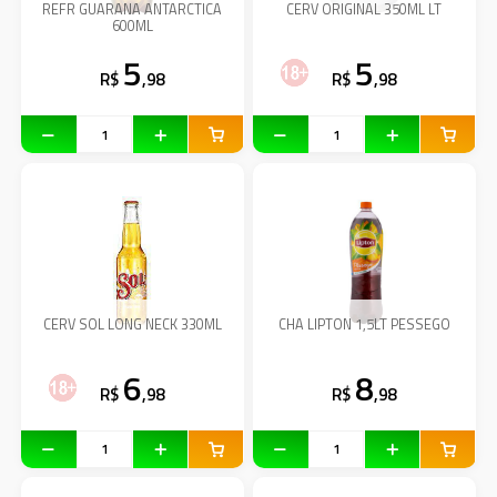
REFR GUARANA ANTARCTICA
CERV ORIGINAL 350ML LT
600ML
5
5
R$
,98
R$
,98
CERV SOL LONG NECK 330ML
CHA LIPTON 1,5LT PESSEGO
6
8
R$
,98
R$
,98