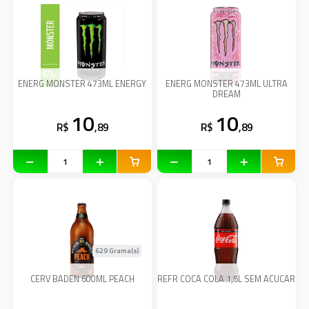
ENERG MONSTER 473ML ENERGY
ENERG MONSTER 473ML ULTRA
DREAM
10
10
R$
,89
R$
,89
629 Grama(s)
CERV BADEN 600ML PEACH
REFR COCA COLA 1,5L SEM ACUCAR