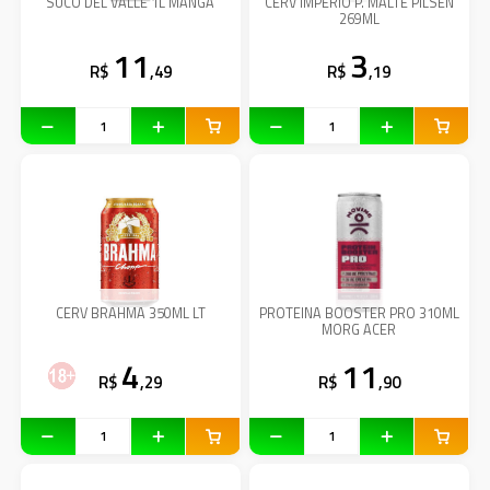
SUCO DEL VALLE 1L MANGA
CERV IMPERIO P. MALTE PILSEN
269ML
11
3
R$
,49
R$
,19
CERV BRAHMA 350ML LT
PROTEINA BOOSTER PRO 310ML
MORG ACER
4
11
R$
,29
R$
,90