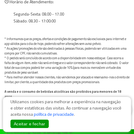
Horário de Atendimento:
Segunda-Sexta: 08.00 - 17.00
Sábado: 08.30 - 17:00:00
* Informamos que os preços, ofertas e condições de pagamento são exclusivos para internet e
app válidos para o dia de hoje, podendo sofrer alterações sem aviso prévio.
* As ações/promoções do site são destinadas à pessoas físicas, podendo ser utilizadas em uma
compra por CPF, não sendo cumulativas.
* O pedido será concluído de acordo com a disponibilidade em nosso estoque. Caso ocorra a
falta de algum item, este não será entregue e o valor correspondente não será cobrado. O valor
total de sua compra poderá ter uma variação de 10% (para mais ou menos) em virtude dos
produtos de peso variável.
* Para melhor atender nossos clientes, não vendemos por atacado e reservamo-nos o direito de
limitar, por cliente, a quantidade dos produtos com preços promocionais.
A venda e o consumo de bebidas alcoólicas são proibidos para menores de 18
anos.
Utilizamos cookies para melhorar a experiência na navegação
Bebida alcoólica pode causar dependência química e, em excesso, provoca graves males à saúde.
Beba com moderação
0
e obter estatísticas das visitas. Ao continuar a navegação você
aceita nossa
política de privacidade
.
Aceitar e fechar
© Nosso Hortifruti Gonzaga / Rua Goiás 128, Bairro Gonzaga, 11050-101 -