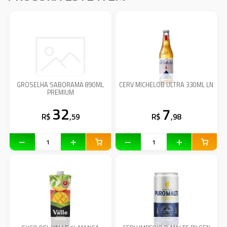
GROSELHA SABORAMA 890ML
CERV MICHELOB ULTRA 330ML LN
PREMIUM
32
7
R$
,59
R$
,98