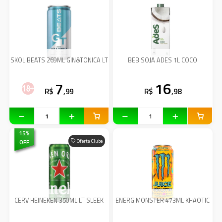
SKOL BEATS 269ML GIN&TONICA LT
BEB SOJA ADES 1L COCO
7
16
R$
,99
R$
,98
15
%
OFF
Oferta Clube
CERV HEINEKEN 350ML LT SLEEK
ENERG MONSTER 473ML KHAOTIC