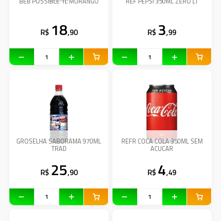
BEB POSSIBLE 1L MORANGO
REF PEPSI 350ML ZERO LT
18
3
R$
,90
R$
,99
GROSELHA SABORAMA 970ML
REFR COCA COLA 350ML SEM
TRAD
ACUCAR
25
4
R$
,90
R$
,49