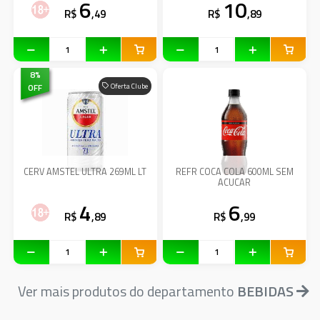
6
10
R$
,49
R$
,89
8
%
OFF
Oferta Clube
CERV AMSTEL ULTRA 269ML LT
REFR COCA COLA 600ML SEM
ACUCAR
4
6
R$
,89
R$
,99
Ver mais produtos do departamento
BEBIDAS