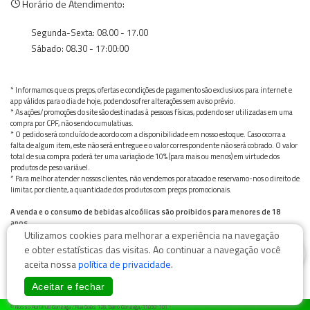
Horário de Atendimento:
Segunda-Sexta: 08.00 - 17.00
Sábado: 08.30 - 17:00:00
* Informamos que os preços, ofertas e condições de pagamento são exclusivos para internet e
app válidos para o dia de hoje, podendo sofrer alterações sem aviso prévio.
* As ações/promoções do site são destinadas à pessoas físicas, podendo ser utilizadas em uma
compra por CPF, não sendo cumulativas.
* O pedido será concluído de acordo com a disponibilidade em nosso estoque. Caso ocorra a
falta de algum item, este não será entregue e o valor correspondente não será cobrado. O valor
total de sua compra poderá ter uma variação de 10% (para mais ou menos) em virtude dos
produtos de peso variável.
* Para melhor atender nossos clientes, não vendemos por atacado e reservamo-nos o direito de
limitar, por cliente, a quantidade dos produtos com preços promocionais.
A venda e o consumo de bebidas alcoólicas são proibidos para menores de 18
anos.
Utilizamos cookies para melhorar a experiência na navegação
Bebida alcoólica pode causar dependência química e, em excesso, provoca graves males à saúde.
Beba com moderação
0
e obter estatísticas das visitas. Ao continuar a navegação você
aceita nossa
política de privacidade
.
Aceitar e fechar
© Nosso Hortifruti Gonzaga / Rua Goiás 128, Bairro Gonzaga, 11050-101 -