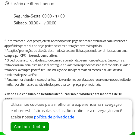
Horário de Atendimento:
Segunda-Sexta: 08.00 - 17.00
Sábado: 08.30 - 17:00:00
* Informamos que os preços, ofertas e condições de pagamento são exclusivos para internet e
app válidos para o dia de hoje, podendo sofrer alterações sem aviso prévio.
* As ações/promoções do site são destinadas à pessoas físicas, podendo ser utilizadas em uma
compra por CPF, não sendo cumulativas.
* O pedido será concluído de acordo com a disponibilidade em nosso estoque. Caso ocorra a
falta de algum item, este não será entregue e o valor correspondente não será cobrado. O valor
total de sua compra poderá ter uma variação de 10% (para mais ou menos) em virtude dos
produtos de peso variável.
* Para melhor atender nossos clientes, não vendemos por atacado e reservamo-nos o direito de
limitar, por cliente, a quantidade dos produtos com preços promocionais.
A venda e o consumo de bebidas alcoólicas são proibidos para menores de 18
anos.
Utilizamos cookies para melhorar a experiência na navegação
Bebida alcoólica pode causar dependência química e, em excesso, provoca graves males à saúde.
Beba com moderação
0
e obter estatísticas das visitas. Ao continuar a navegação você
aceita nossa
política de privacidade
.
Aceitar e fechar