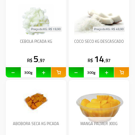
Preço do KG: R$
19,90
Preço do KG: R$
49,90
CEBOLA PICADA KG
COCO SECO KG DESCASCADO
5
14
R$
,97
R$
,97
ABOBORA SECA KG PICADA
MANGA PALMER 300G