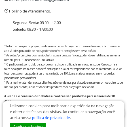
Horário de Atendimento:
Segunda-Sexta: 08.00 - 17.00
Sábado: 08.30 - 17:00:00
* Informamos que os preços, ofertas e condições de pagamento são exclusivos para internet e
app válidos para o dia de hoje, podendo sofrer alterações sem aviso prévio.
* As ações/promoções do site são destinadas à pessoas físicas, podendo ser utilizadas em uma
compra por CPF, não sendo cumulativas.
* O pedido será concluído de acordo com a disponibilidade em nosso estoque. Caso ocorra a
falta de algum item, este não será entregue e o valor correspondente não será cobrado. O valor
total de sua compra poderá ter uma variação de 10% (para mais ou menos) em virtude dos
produtos de peso variável.
* Para melhor atender nossos clientes, não vendemos por atacado e reservamo-nos o direito de
limitar, por cliente, a quantidade dos produtos com preços promocionais.
A venda e o consumo de bebidas alcoólicas são proibidos para menores de 18
anos.
Utilizamos cookies para melhorar a experiência na navegação
Bebida alcoólica pode causar dependência química e, em excesso, provoca graves males à saúde.
0
Beba com moderação
e obter estatísticas das visitas. Ao continuar a navegação você
aceita nossa
política de privacidade
.
Aceitar e fechar