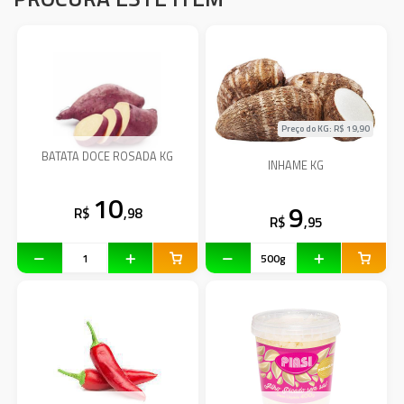
Preço do KG: R$
19,90
BATATA DOCE ROSADA KG
INHAME KG
10
9
R$
,98
R$
,95