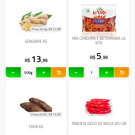
Preço do kg: R$
27,98
MIX CENOURA E BETERRABA LA
GENGIBRE KG
VITA
5
13
R$
,99
R$
,99
Preço do KG: R$
14,99
PIMENTA DEDO DE MOCA BDJ UN
CARA KG