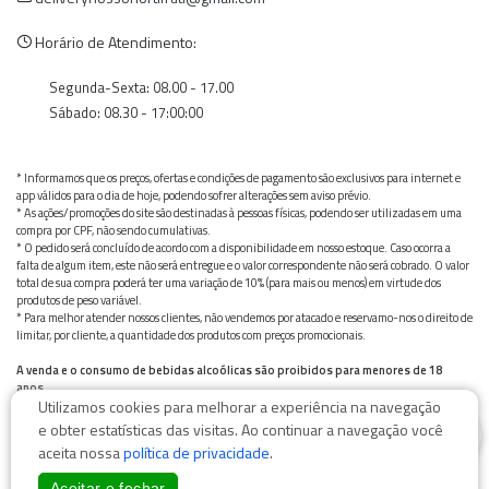
Horário de Atendimento:
Segunda-Sexta: 08.00 - 17.00
Sábado: 08.30 - 17:00:00
* Informamos que os preços, ofertas e condições de pagamento são exclusivos para internet e
app válidos para o dia de hoje, podendo sofrer alterações sem aviso prévio.
* As ações/promoções do site são destinadas à pessoas físicas, podendo ser utilizadas em uma
compra por CPF, não sendo cumulativas.
* O pedido será concluído de acordo com a disponibilidade em nosso estoque. Caso ocorra a
falta de algum item, este não será entregue e o valor correspondente não será cobrado. O valor
total de sua compra poderá ter uma variação de 10% (para mais ou menos) em virtude dos
produtos de peso variável.
* Para melhor atender nossos clientes, não vendemos por atacado e reservamo-nos o direito de
limitar, por cliente, a quantidade dos produtos com preços promocionais.
A venda e o consumo de bebidas alcoólicas são proibidos para menores de 18
anos.
Utilizamos cookies para melhorar a experiência na navegação
Bebida alcoólica pode causar dependência química e, em excesso, provoca graves males à saúde.
0
Beba com moderação
e obter estatísticas das visitas. Ao continuar a navegação você
aceita nossa
política de privacidade
.
Aceitar e fechar