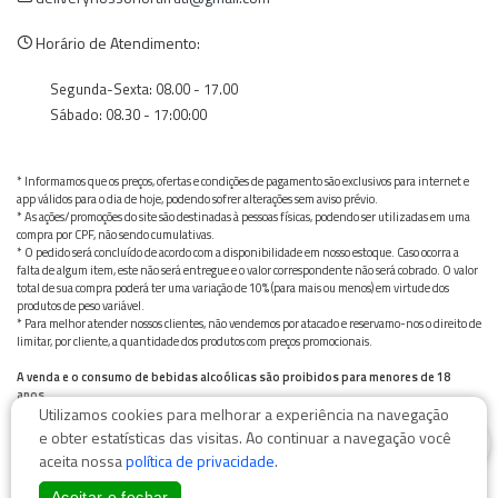
Horário de Atendimento:
Segunda-Sexta: 08.00 - 17.00
Sábado: 08.30 - 17:00:00
* Informamos que os preços, ofertas e condições de pagamento são exclusivos para internet e
app válidos para o dia de hoje, podendo sofrer alterações sem aviso prévio.
* As ações/promoções do site são destinadas à pessoas físicas, podendo ser utilizadas em uma
compra por CPF, não sendo cumulativas.
* O pedido será concluído de acordo com a disponibilidade em nosso estoque. Caso ocorra a
falta de algum item, este não será entregue e o valor correspondente não será cobrado. O valor
total de sua compra poderá ter uma variação de 10% (para mais ou menos) em virtude dos
produtos de peso variável.
* Para melhor atender nossos clientes, não vendemos por atacado e reservamo-nos o direito de
limitar, por cliente, a quantidade dos produtos com preços promocionais.
A venda e o consumo de bebidas alcoólicas são proibidos para menores de 18
anos.
Utilizamos cookies para melhorar a experiência na navegação
Bebida alcoólica pode causar dependência química e, em excesso, provoca graves males à saúde.
0
Beba com moderação
e obter estatísticas das visitas. Ao continuar a navegação você
aceita nossa
política de privacidade
.
Aceitar e fechar