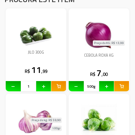
Preço do KG: R$
13,99
JILO 300G
CEBOLA ROXA KG
11
7
R$
,99
R$
,00
Preço do kg: R$
59,90
100gr