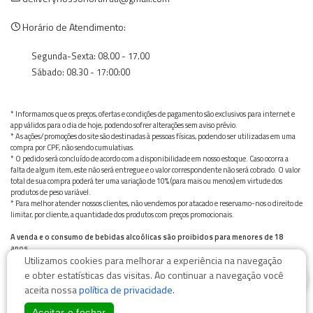
Horário de Atendimento:
Segunda-Sexta: 08.00 - 17.00
Sábado: 08.30 - 17:00:00
* Informamos que os preços, ofertas e condições de pagamento são exclusivos para internet e
app válidos para o dia de hoje, podendo sofrer alterações sem aviso prévio.
* As ações/promoções do site são destinadas à pessoas físicas, podendo ser utilizadas em uma
compra por CPF, não sendo cumulativas.
* O pedido será concluído de acordo com a disponibilidade em nosso estoque. Caso ocorra a
falta de algum item, este não será entregue e o valor correspondente não será cobrado. O valor
total de sua compra poderá ter uma variação de 10% (para mais ou menos) em virtude dos
produtos de peso variável.
* Para melhor atender nossos clientes, não vendemos por atacado e reservamo-nos o direito de
limitar, por cliente, a quantidade dos produtos com preços promocionais.
A venda e o consumo de bebidas alcoólicas são proibidos para menores de 18
anos.
Utilizamos cookies para melhorar a experiência na navegação
Bebida alcoólica pode causar dependência química e, em excesso, provoca graves males à saúde.
0
Beba com moderação
e obter estatísticas das visitas. Ao continuar a navegação você
aceita nossa
política de privacidade
.
Aceitar e fechar