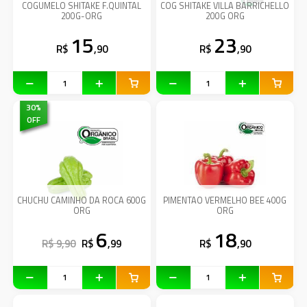
COGUMELO SHITAKE F.QUINTAL
COG SHITAKE VILLA BARRICHELLO
200G-ORG
200G ORG
15
23
R$
,90
R$
,90
30
%
OFF
CHUCHU CAMINHO DA ROCA 600G
PIMENTAO VERMELHO BEE 400G
ORG
ORG
6
18
R$ 9,90
R$
,99
R$
,90