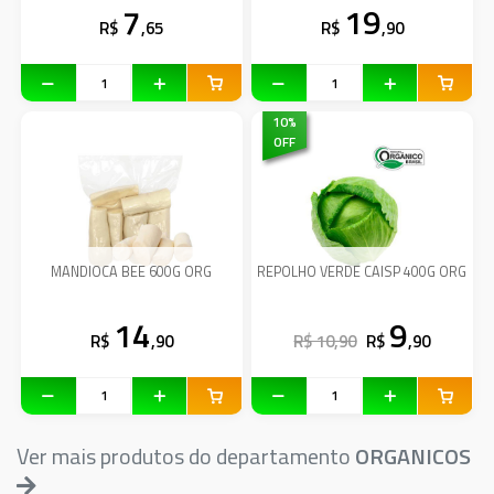
7
19
R$
,65
R$
,90
10
%
OFF
MANDIOCA BEE 600G ORG
REPOLHO VERDE CAISP 400G ORG
14
9
R$
,90
R$ 10,90
R$
,90
Ver mais produtos do departamento
ORGANICOS